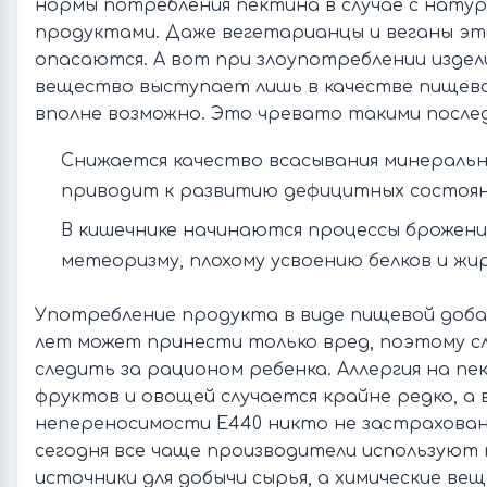
нормы потребления пектина в случае с нату
продуктами. Даже вегетарианцы и веганы эт
опасаются. А вот при злоупотреблении издел
вещество выступает лишь в качестве пищево
вполне возможно. Это чревато такими после
Снижается качество всасывания минераль
приводит к развитию дефицитных состоян
В кишечнике начинаются процессы брожени
метеоризму, плохому усвоению белков и жи
Употребление продукта в виде пищевой добав
лет может принести только вред, поэтому 
следить за рационом ребенка. Аллергия на пе
фруктов и овощей случается крайне редко, а
непереносимости Е440 никто не застрахован.
сегодня все чаще производители используют
источники для добычи сырья, а химические ве