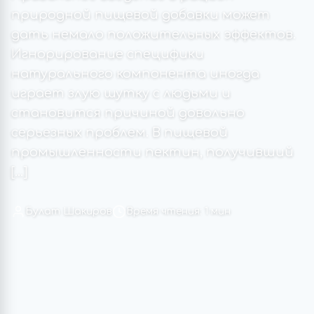
природной пищевой добавки может
дать немало положительных эффектов.
Игнорирование специфики
натурального компонента иногда
играет злую шутку с людьми и
становится причиной довольно
серьезных проблем. В пищевой
промышленности пектин, получивший
[…]
Булат Шакиров
Время чтения: 1 мин