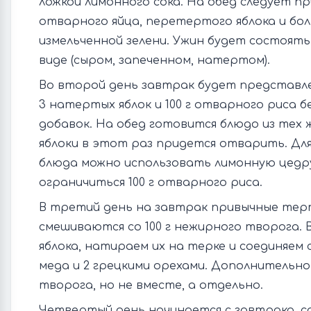
ложкой лимонного сока. На обед следует п
отварного яйца, перетертого яблока и бо
измельченной зелени. Ужин будет состоять 
виде (сыром, запеченном, натертом).
Во второй день завтрак будет представле
3 натертых яблок и 100 г отварного риса бе
добавок. На обед готовится блюдо из тех 
яблоки в этот раз придется отварить. Для
блюда можно использовать лимонную цедру
ограничиться 100 г отварного риса.
В третий день на завтрак привычные тер
смешиваются со 100 г нежирного творога. В
яблока, натираем их на терке и соединяем 
меда и 2 грецкими орехами. Дополнительно 
творога, но не вместе, а отдельно.
Четвертый день начинается с завтрака, с