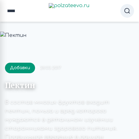
Добавки
28.03.2017
Пектин
В состав многих фруктов входит
пектин, польза и вред которого
нуждаются в детальном изучении
сторонниками здорового питания.
Правильное введение в рацион