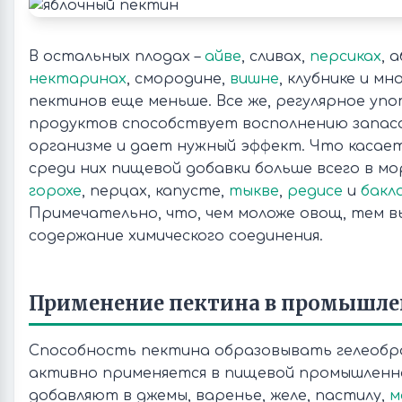
В остальных плодах –
айве
, сливах,
персиках
, 
нектаринах
, смородине,
вишне
, клубнике и мн
пектинов еще меньше. Все же, регулярное уп
продуктов способствует восполнению запас
организме и дает нужный эффект. Что касае
среди них пищевой добавки больше всего в мор
горохе
, перцах, капусте,
тыкве
,
редисе
и
бакл
Примечательно, что, чем моложе овощ, тем в
содержание химического соединения.
Применение пектина в промышле
Способность пектина образовывать гелеобр
активно применяется в пищевой промышленн
добавляют в джемы, варенье, желе, пастилу,
м