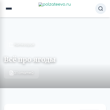
Категория
Всё про ягоды
31 статей