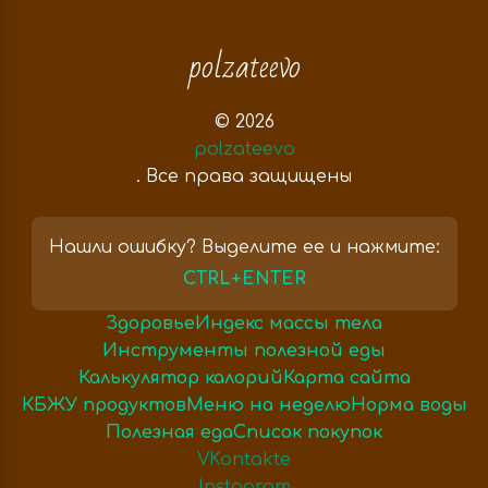
polzateevo
© 2026
polzateevo
. Все права защищены
Нашли ошибку? Выделите ее и нажмите:
CTRL+ENTER
Здоровье
Индекс массы тела
Инструменты полезной еды
Калькулятор калорий
Карта сайта
КБЖУ продуктов
Меню на неделю
Норма воды
Полезная еда
Список покупок
VKontakte
Instagram