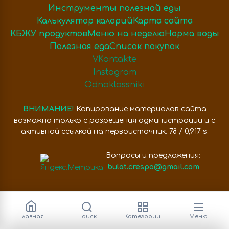
Инструменты полезной еды
Калькулятор калорий
Карта сайта
КБЖУ продуктов
Меню на неделю
Норма воды
Полезная еда
Список покупок
VKontakte
Instagram
Odnoklassniki
ВНИМАНИЕ!
Копирование материалов сайта
возможно только с разрешения администрации и с
активной ссылкой на первоисточник. 78 / 0,917 s.
Вопросы и предложения:
bulat.crespo@gmail.com
Главная
Поиск
Категории
Меню