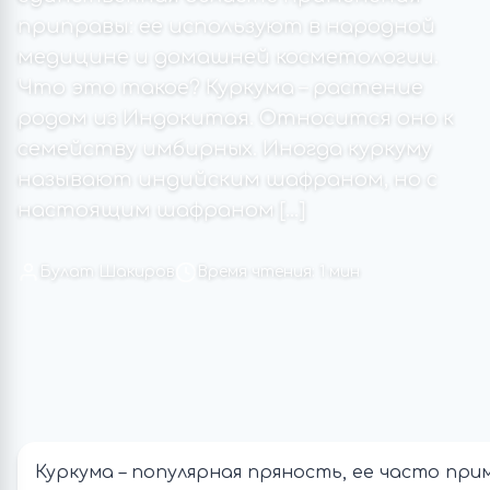
приправы: ее используют в народной
медицине и домашней косметологии.
Что это такое? Куркума – растение
родом из Индокитая. Относится оно к
семейству имбирных. Иногда куркуму
называют индийским шафраном, но с
настоящим шафраном […]
Булат Шакиров
Время чтения: 1 мин
Куркума – популярная пряность, ее часто пр