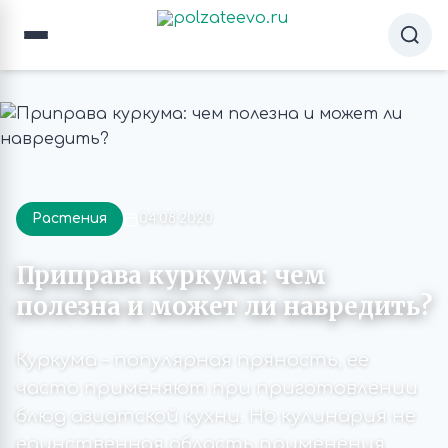
Растения
04.08.2020
Приправа куркума: чем
полезна и может ли навредить?
Куркума – популярная пряность, ее
часто применяют при приготовлении
блюд азиатской кухни. Но кулинария не
единственная область применения