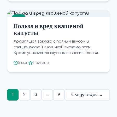
ЕДА
Польза и вред квашеной
капусты
Хрустящая закуска с пряным вкусом и
специфической кислинкой знакома всем.
Кроме уникальных вкусовых качеств такая...
5 мин
Полезно
1
2
3
…
9
Следующая →