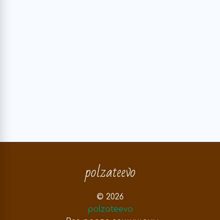
polzateevo
© 2026
polzateevo