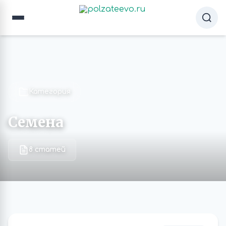
Категория
Семена
8 статей