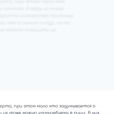
серта, при этом мало кто
 семечек. А ведь их тоже
ержится множество полезных
, чем в самом плоде, из-за
 не стоит спешить их
серта, при этом мало кто задумывается о
дь их тоже можно употреблять в пищу. В них