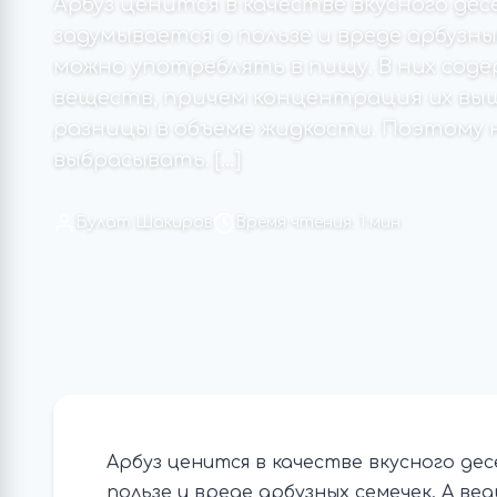
Арбуз ценится в качестве вкусного де
задумывается о пользе и вреде арбузных
можно употреблять в пищу. В них сод
веществ, причем концентрация их выше
разницы в объеме жидкости. Поэтому
выбрасывать. […]
Булат Шакиров
Время чтения: 1 мин
Арбуз ценится в качестве вкусного де
пользе и вреде арбузных семечек. А ве