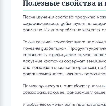
Полезные свойства и
После изучения состава продукта можн
оздоравливающе действуют на сердеч
давление. Их употребление является 
Также семечки способствуют нормализ
полезны диабетикам. Продукт укрепл
справиться с дефицитом железа, витам
Арбузные косточки содержат гемицелю
она помогает очистить организм, но б
дают возможность изгнать паразито
Пользу принесут и антибактериальные
обеззараживающее, ранозаживляющее,
У арбузных семечек есть противопоказ