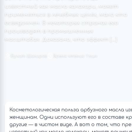
известный как масло калахари, может
применяться в лечебных целях, мало кто
осведомлен. В некоторых странах его
производят в промышленных
масштабах. Доказано, что эффект […]
Булат Шакиров
Время чтения: 1 мин
Косметологическая польза арбузного масла и
женщинам. Одни используют его в составе кр
другие — в чистом виде. А вот о том, что пр