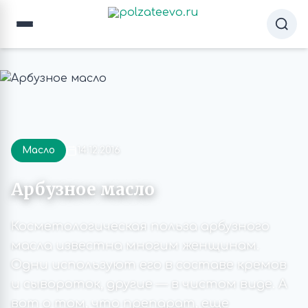
Масло
14.12.2016
Арбузное масло
Косметологическая польза арбузного
масла известна многим женщинам.
Одни используют его в составе кремов
и сывороток, другие — в чистом виде. А
вот о том, что препарат, еще