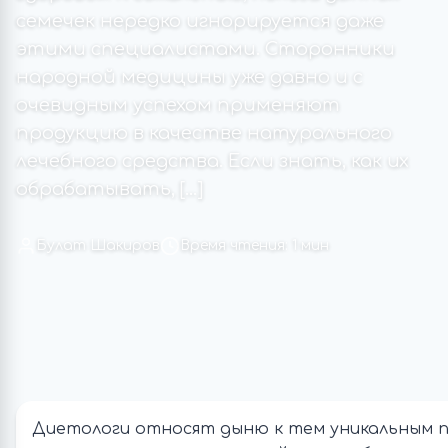
семечек нередко игнорируется даже
этими специалистами. Сторонники
народной медицины уже давно и с
очевидным успехом применяют
продукцию в качестве натурального
лечебного средства. Если знать, как их
обрабатывать, […]
Булат Шакиров
Время чтения: 1 мин
Диетологи относят дыню к тем уникальным 