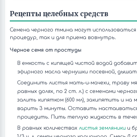
Рецепты целебных средств
Семена черного тмина могут использоваться 
процедур, так и для приема вовнутрь.
Черное семя от простуды
В емкость с кипящей чистой водой добавит
эфирного масла чернушки посевной, дышат
Соединить листья мать-и-мачехи, траву мя
равных долях, по 2 ст. л.) с семенами черного 
залить кипятком (600 мл), закипятить и на 
варить 3 минуты. Оставить настаиваться
процедить. Пить теплую жидкость в течени
В равных количествах
листья земляники
и б
1/3 ч. л. семян черного кориандра. Смесь (1 с