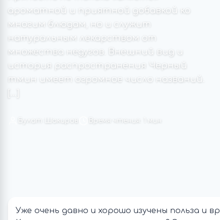
ароматной и приятной добавкой ко
многим блюдам, но и служит
натуральным лекарством от
множества недугов. Внешний вид и
история распространения Черный
тмин имеет огромное число названий.
[…]
Булат Шакиров
Время чтения: 1 мин
Уже очень давно и хорошо изучены польза и в