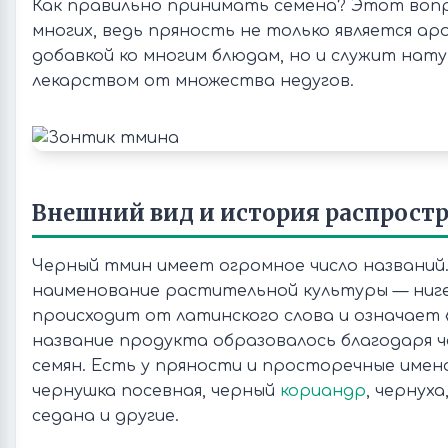
Как правильно принимать семена? Этот воп
многих, ведь пряность не только является а
добавкой ко многим блюдам, но и служит нат
лекарством от множества недугов.
Внешний вид и история распрост
Черный тмин имеет огромное число названий
наименование растительной культуры — ниге
происходит от латинского слова и означает «
название продукта образовалось благодаря ч
семян. Есть у пряности и просторечные имена
чернушка посевная, черный
кориандр
, чернуха
седана и другие.