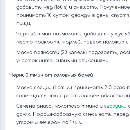
добавить мед (150 г) и смешать. Полученно
принимать 10 суток, дважды в день, спустя
пищи.
Черный тмин размолоть, добавить уксус яб
место прикрыть марлей, поверх наложить 
Масло пряности (20 капель) подогреть, ра
участок интенсивными движениями.
Черный тмин от головных болей
Масло специи (1 ст. л.) принимать 2-3 раза
совмещать это с растиранием области вис
Семена аниса, молотого тмина и
гвоздики
с
долях. Порошкообразную смесь есть пере
утром и вечером по 1 ч. л.