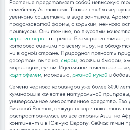
Растение представляет собой невысокую тра
семейству Лютиковых. Тонкие стебли чернушк
увенчаны соцветиями в виде зонтиков. Аром
продолговатой формы, с горьким, немного о
привкусом. Они темные, по вкусовым качества
черного перца
и орехов. Без черного тмина, 
которого оценили по всему миру, не обходят
ни в одной стране. Природная пряность при
десертам, выпечке,
сырам
, горячим блюдам, хл
маринадам, супам. Идеальное сочетание — ч
картофелем
, морковью,
ржаной мукой
и бобов
Семена черного кориандра уже более 3000 лет
кулинарии в качестве натуральной приправы, 
универсальное лекарственное средство. Его
Ближний Восток, откуда вскоре пикантная сп
распространилась во все страны Азии, на Аф
континент и в Южную Европу. Сейчас тмин 