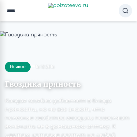
Всякое
16.12.2016
Гвоздика пряность
Каждая хозяйка добавляет в блюда
пряности, но не все знают, что
полезные свойства гвоздики позволяют
включить ее в домашнюю аптеку. К
цветам, которые растут на любой