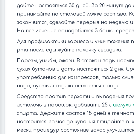
дайте настояться 30 дней. За 20 минут до 
принимайте по столовой ложке состава. К
закончится, сделайте перерыв на неделю и
На все лечение понадобится 3 банки средс
Для профилактики кариеса и уничтожения п
рта после еды жуйте палочку гвоздики.
Порезы, ушибы, ожоги. В стакан воды насы
сухих бутонов и дать настояться 2 дня. С
употреблению для компрессов, только сли
надо, пусть гвоздика остается в воде.
Средство против перхоти и выпадения вол
истолочь в порошок, добавить 25 г
шелухи 
спирта. Держите состав 15 дней в темноте
настоится, за час до купания втирайте в к
месяц процедур состояние волос улучшится