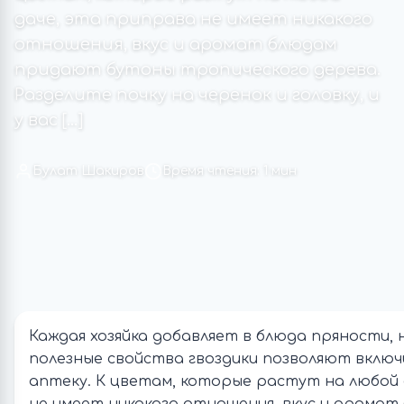
даче, эта приправа не имеет никакого
отношения, вкус и аромат блюдам
придают бутоны тропического дерева.
Разделите почку на черенок и головку, и
у вас […]
Булат Шакиров
Время чтения: 1 мин
Каждая хозяйка добавляет в блюда пряности, 
полезные свойства гвоздики позволяют вклю
аптеку. К цветам, которые растут на любой 