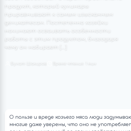
продукт, который кулинары
приравнивают к самым изысканным
деликатесам. Постепенно хозяйки
начинают осваивать особенности
работы с этим продуктом, благодаря
чему он набирает […]
Булат Шакиров
Время чтения: 1 мин
О пользе и вреде козьего мяса люди задумыва
многие даже уверены, что оно не употребляе