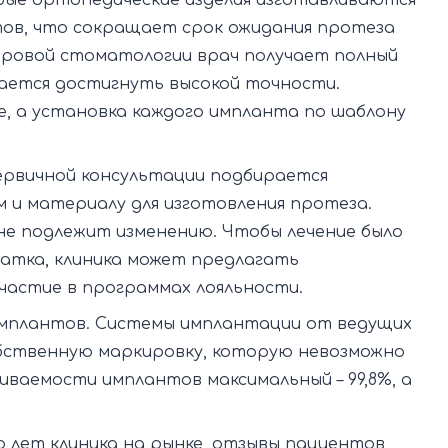
бые ортопедические изделия изготавливаются
тов, что сокращает срок ожидания протеза
ифровой стоматологии врач получает полный
дается достигнуть высокой точности.
, а установка каждого импланта по шаблону
ервичной консультации подбирается
 и материалу для изготовления протеза.
 не подлежит изменению. Чтобы лечение было
атка, клиника может предлагать
участие в программах лояльности.
имплантов. Системы имплантации от ведущих
бственную маркировку, которую невозможно
ваемости имплантов максимальный – 99,8%, а
о лет клиника на рынке, отзывы пациентов,