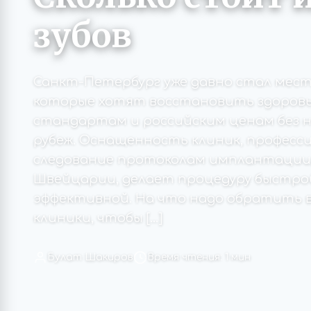
зубов
Санкт-Петербург уже давно стал мес
которые хотят восстановить здоровье
стандартам и российским ценам без 
рубеж. Оснащенность клиник, професс
следование протоколам имплантации
Швейцарии, делает процедуру быстро
эффективной. На что надо обратить 
клиники, чтобы […]
Булат Шакиров
Время чтения: 1 мин