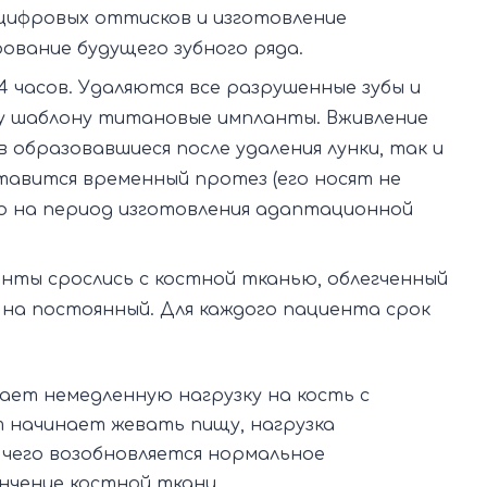
 цифровых оттисков и изготовление
ование будущего зубного ряда.
4 часов. Удаляются все разрушенные зубы и
у шаблону титановые импланты. Вживление
 образовавшиеся после удаления лунки, так и
тавится временный протез (его носят не
ко на период изготовления адаптационной
анты срослись с костной тканью, облегченный
на постоянный. Для каждого пациента срок
ает немедленную нагрузку на кость с
 начинает жевать пищу, нагрузка
 чего возобновляется нормальное
нчение костной ткани.