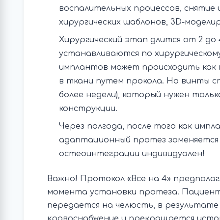
воспалительных процессов, снятие
хирургических шаблонов, 3D-моделир
Хирургический этап длится от 2 до 
устанавливаются по хирургическом
имплантов может происходить как в
в ткани путем прокола. На винты с
более недели), который нужен толь
конструкции.
Через полгода, после того как импл
адаптационный протез заменяется 
остеоинтеграции индивидуален!
Важно! Протокол «Все на 4» предполаг
момента установки протеза. Пациент
передается на челюсть, в результате
кровоснабжение и прекращается исто