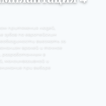
том притяжения людей,
 зубов по европейским
необходимости выезжать за
ионализм врачей и точное
, разработанным в
й, малоинвазивной и
внимание при выборе