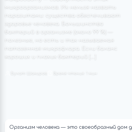
микроорганизмов. Их нельзя назвать
паразитами: существа обеспечивают
здоровье человека. Большинство
бактерий в организме (около 99 %) —
полезные, но есть и так называемая
патогенная микрофлора. Если баланс
хороших и плохих бактерий […]
Булат Шакиров
Время чтения: 1 мин
Организм человека — это своеобразный дом д