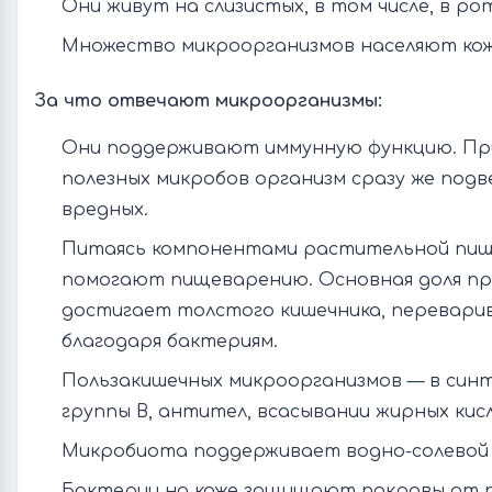
Они живут на слизистых, в том числе, в ро
Множество микроорганизмов населяют кож
За что отвечают микроорганизмы:
Они поддерживают иммунную функцию. Пр
полезных микробов организм сразу же под
вредных.
Питаясь компонентами растительной пищ
помогают пищеварению. Основная доля пр
достигает толстого кишечника, перевари
благодаря бактериям.
Пользакишечных микроорганизмов — в син
группы В, антител, всасывании жирных кис
Микробиота поддерживает водно-солевой 
Бактерии на коже защищают покровы от п