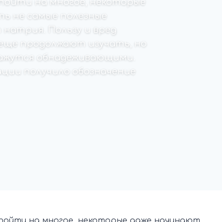
 пойти на многое, некоторые
ь не самые полезные
 натрия. Пользу и вред
 еще продолжают изучать, но
кажутся обнадеживающими.
ации получило обозначение
 пойти на многое, некоторые даже начинают