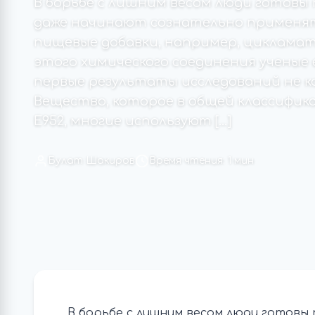
В борьбе с лишним весом люди готовы
даже начинают сознательно применят
пищевые добавки, например, цикламат
этого химического соединения ученые
первые результаты исследований не 
Вещество, которое в общей классифик
Е952, многие используют […]
Булат Шакиров
Время чтения: 1 мин
В борьбе с лишним весом люди готовы