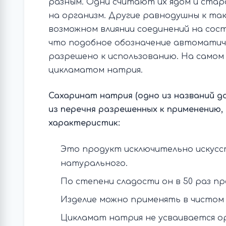
разным. Одни считают их ядом и стар
на организм. Другие равнодушны к та
возможном влиянии соединений на сост
что подобное обозначение автоматич
разрешено к использованию. На самом д
цикламатом натрия.
Сахаринат натрия (одно из названий до
из перечня разрешенных к применению,
характеристик:
Это продукт исключительно искусст
натурального.
По степени сладости он в 50 раз п
Изделие можно применять в чистом 
Цикламат натрия не усваивается ор