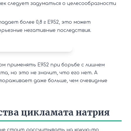
чек следует задуматься о целесообразности
падает более 0,8 г Е952, это может
ерьезные негативные последствия.
ом применять Е952 при борьбе с лишнем
та, но это не значит, что его нет. А
тораживает даже больше, чем очевидные
ства цикламата натрия
не стоит рассчитывать на какую-то