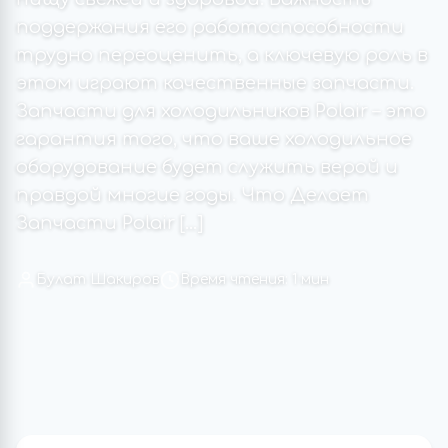
поддержания его работоспособности
трудно переоценить, а ключевую роль в
этом играют качественные запчасти.
Запчасти для холодильников Polair – это
гарантия того, что ваше холодильное
оборудование будет служить верой и
правдой многие годы. Что Делает
Запчасти Polair […]
Булат Шакиров
Время чтения: 1 мин