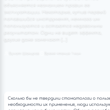
объясняется незнанием правил ее
эксплуатации. Некоторые, купив первый
попавшийся инструмент, немного им
попользуются и остаются недовольны
результатом. Одни не видят эффекта,
другие даже замечают […]
Булат Шакиров
Время чтения: 1 мин
Сколько бы не твердили стоматологи о пользе
необходимости их применения, люди использу