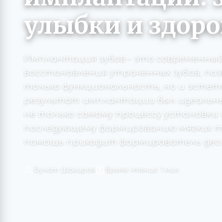
улыбки и здор
Имплантация зубов – это современны
восстановления утраченных зубов, по
только функциональность, но и эстети
результат имплантации был идеальны
не только самому процессу установки
последующему формированию мягких тк
помощь приходит формирователь десн
Булат Шакиров
Время чтения: 1 мин