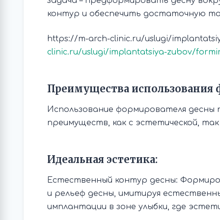
задача – предформировать десну вокр
контур и обеспечить достаточную то
https://m-arch-clinic.ru/uslugi/implantat
clinic.ru/uslugi/implantatsiya-zubov/form
Преимущества использования 
Использование формирователя десны
преимуществ, как с эстетической, так
Идеальная эстетика:
Естественный контур десны: Формиро
и рельеф десны, имитируя естественны
имплантации в зоне улыбки, где эсте