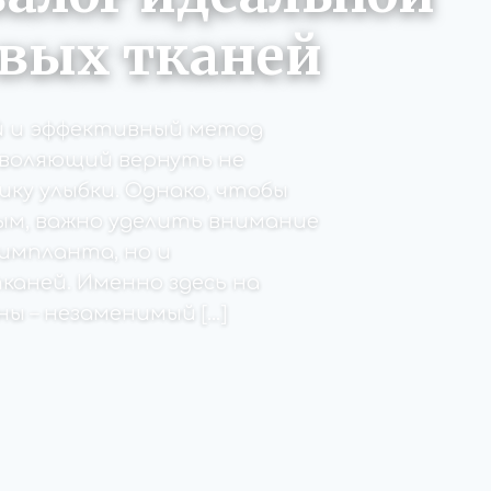
овых тканей
й и эффективный метод
зволяющий вернуть не
ку улыбки. Однако, чтобы
м, важно уделить внимание
 импланта, но и
аней. Именно здесь на
ы – незаменимый […]