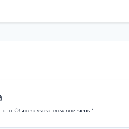
й
ован.
Обязательные поля помечены
*