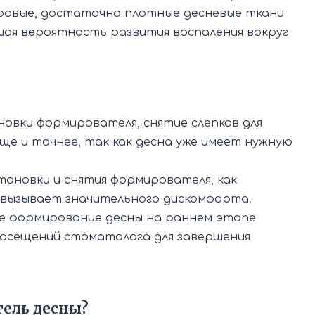
ровые, достаточно плотные десневые ткани
шая вероятность развития воспаления вокруг
новки формирователя, снятие слепков для
ще и точнее, так как десна уже имеет нужную
ановки и снятия формирователя, как
е вызывает значительного дискомфорта.
ое формирование десны на раннем этапе
осещений стоматолога для завершения
тель десны?