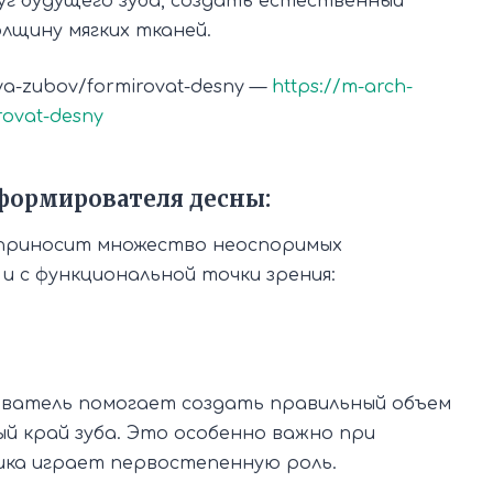
уг будущего зуба, создать естественный
лщину мягких тканей.
siya-zubov/formirovat-desny —
https://m-arch-
irovat-desny
формирователя десны:
 приносит множество неоспоримых
 и с функциональной точки зрения:
ватель помогает создать правильный объем
й край зуба. Это особенно важно при
тика играет первостепенную роль.