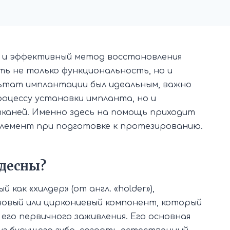
й и эффективный метод восстановления
ть не только функциональность, но и
льтат имплантации был идеальным, важно
роцессу установки импланта, но и
каней. Именно здесь на помощь приходит
элемент при подготовке к протезированию.
 десны?
как «хилдер» (от англ. «holder»),
овый или циркониевый компонент, который
го первичного заживления. Его основная