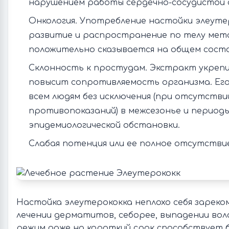
нарушением работы сердечно-сосудистой 
Онкология. Употребление настойки элеут
развитие и распространение по телу мет
положительно сказывается на общем состо
Склонность к простудам. Экстракт укреп
повысит сопротивляемость организма. Ег
всем людям без исключения (при отсутстви
противопоказаний) в межсезонье и период
эпидемиологической обстановки.
Слабая потенция или ее полное отсутствие
Настойка элеутерококка неплохо себя зареко
лечении дерматитов, себорее, выпадении воло
режим даже на короткий срок способствует