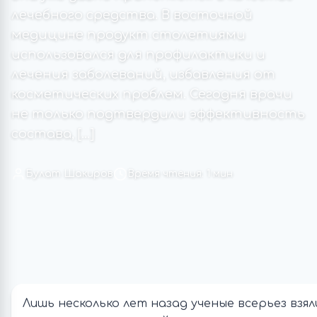
лечебного средства. В восточной
медицине продукт столетиями
использовался для профилактики и
лечения заболеваний, избавления от
косметических проблем. Сегодня врачи
не только подтвердили эффективность
состава, […]
Булат Шакиров
Время чтения: 1 мин
Лишь несколько лет назад ученые всерьез взял