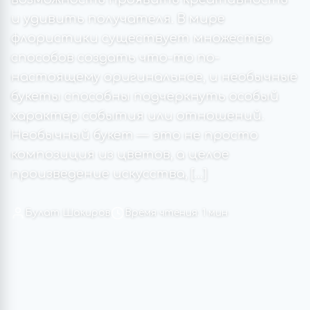
и удивить получателя. В мире
флористики существует множество
способов создать что-то по-
настоящему оригинальное, и необычные
букеты способны подчеркнуть особый
характер события или отношений.
Необычный букет — это не просто
композиция из цветов, а целое
произведение искусства, […]
Булат Шакиров
Время чтения: 1 мин