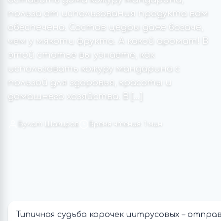
польза от использования продукта вам
обеспечена. Состав цедры даже богаче,
чем у мякоти фрукта. А какой аромат! В
этой статье вы узнаете, как
использовать кожуру мандарина с
пользой для здоровья, красоты и
домашнего хозяйства. В […]
Булат Шакиров
Время чтения: 1 мин
Типичная судьба корочек цитрусовых – отпра