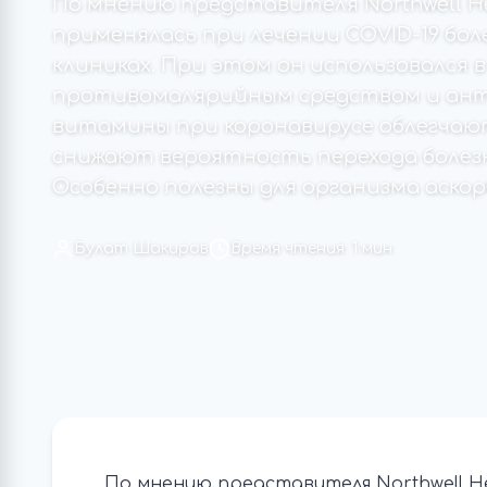
По мнению представителя Northwell He
применялась при лечении COVID-19 боле
клиниках. При этом он использовался 
противомалярийным средством и ант
витамины при коронавирусе облегчаю
снижают вероятность перехода болезн
Особенно полезны для организма аскорб
Булат Шакиров
Время чтения: 1 мин
По мнению представителя Northwell He