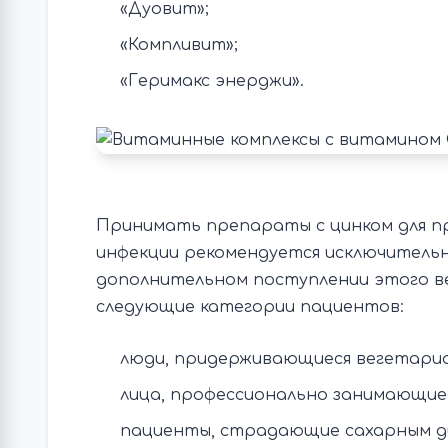
«Дуовит»;
«Компливит»;
«Геримакс энерджи».
Принимать препараты с цинком для п
инфекции рекомендуется исключительно
дополнительном поступлении этого в
следующие категории пациентов:
люди, придерживающиеся вегетариа
лица, профессионально занимающие
пациенты, страдающие сахарным ди