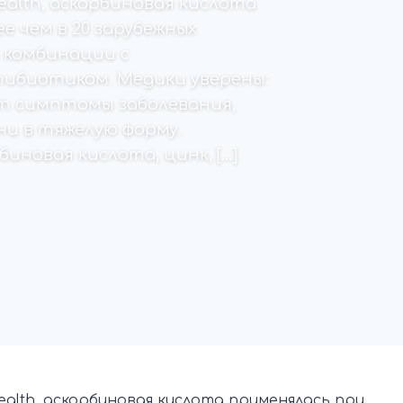
alth, аскорбиновая кислота
е чем в 20 зарубежных
в комбинации с
ибиотиком. Медики уверены:
т симптомы заболевания,
и в тяжелую форму.
иновая кислота, цинк, […]
alth, аскорбиновая кислота применялась при