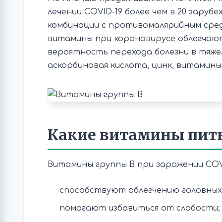
лечении COVID-19 более чем в 20 заруб
комбинации с противомалярийным сре
витамины при коронавирусе облегчаю
вероятность перехода болезни в тяже
аскорбиновая кислота, цинк, витамины
Какие витамины пить
Витамины группы В при заражении COVI
способствуют облегчению головных 
помогают избавиться от слабости;