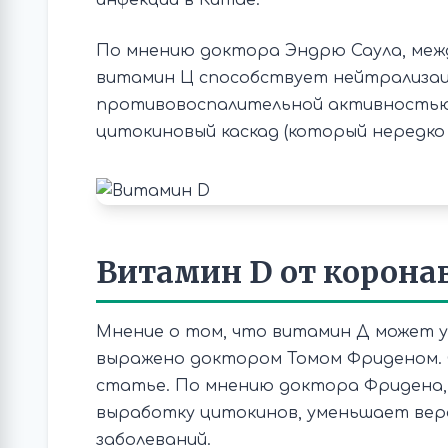
инфекции в Китае.
По мнению доктора Эндрю Саула, меж
витамин Ц способствует нейтрализац
противовоспалительной активностью
цитокиновый каскад (который нередко
Витамин D от корона
Мнение о том, что витамин Д может у
выражено доктором Томом Фриденом. О
статье. По мнению доктора Фридена,
выработку цитокинов, уменьшает ве
заболеваний.