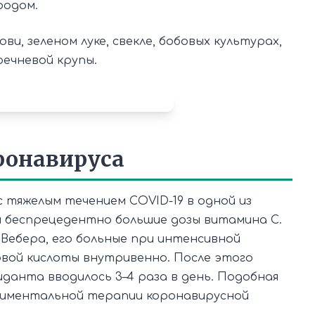
родом.
и, зеленом луке, свекле, бобовых культурах,
речневой крупы.
ронавируса
с тяжелым течением COVID-19 в одной из
 беспрецедентно большие дозы витамина С.
Вебера, его больные при интенсивной
новой кислоты внутривенно. После этого
данта вводилось 3–4 раза в день. Подобная
ериментальной терапии коронавирусной