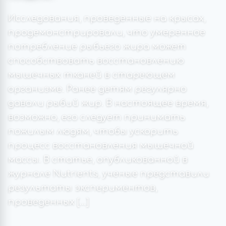
Исследования, проведенные на крысах,
продемонстрировали, что умеренное
потребление рыбьего жира может
способствовать восстановлению
мышечных тканей в стареющем
организме. Ранее детям регулярно
давали рыбий жир. В настоящее время,
возможно, его следует принимать
пожилым людям, чтобы ускорить
процесс восстановления мышечной
массы. В статье, опубликованной в
журнале Nutrients, ученые представили
результаты экспериментов,
проведенных […]