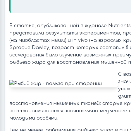
В статье, опубликованной в журнале Nutrients
представили результаты экспериментов, пров
(на миобластах мыши) и in vivo (на взрослых к
Sprague Dawley, возраст которых составил 8 и
исследования было изучение возможных преи
рыбьего жира для восстановления мышечной т
С во
знач
увел
длит
восстановления мышечных тканей: старые кр
восстанавливаются значительно медленнее в
молодыми особями.
Тем не менее, добавление рыбьего жира в пищу