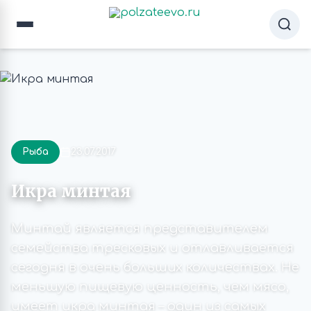
Рыба
23.07.2017
Икра минтая
Минтай является представителем
семейства тресковых и отлавливается
сегодня в очень больших количествах. Не
меньшую пищевую ценность, чем мясо,
имеет икра минтая – один из самых