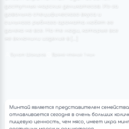
доступных морских деликатесов. Из-за
довольно специфического вкуса и
сильного рыбного аромата любят ее
далеко не все. Но те люди, которые все
же включили изделие в […]
Булат Шакиров
Время чтения: 1 мин
Минтай является представителем семейства
отлавливается сегодня в очень больших коли
пищевую ценность, чем мясо, имеет икра минт