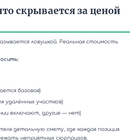
что скрывается за ценой
казывается ловушкой. Реальная стоимость
росить:
ается базовая)
я удалённых участков)
нии включают, другие — нет)
еля детальную смету, где каждая позиция
бежать неприятных сюрпризов.