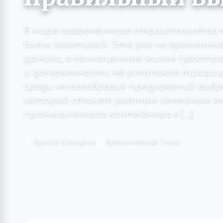
В мире современного строительства 
быть экзотикой. Это уже не временны
домики, а полноценные жилые простр
и долговечности не уступают традиц
среди многообразия предложений выб
который станет уютным семейным гн
промышленного контейнера к […]
Булат Шакиров
Время чтения: 1 мин