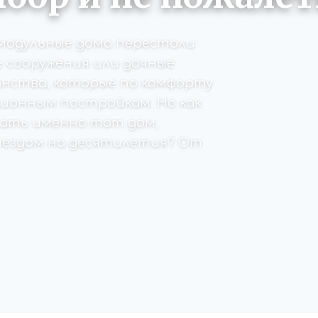
модульные дома перестали
е сооружения или дачные
анства, которые по комфорту
ионным постройкам. Но как
рать именно тот дом,
ездом на десятилетия? От