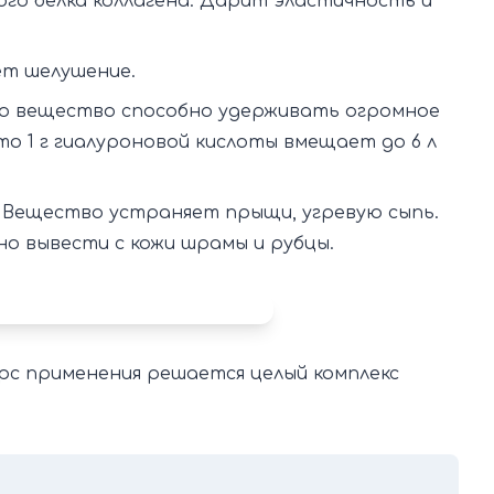
о белка коллагена. Дарит эластичность и
ет шелушение.
 вещество способно удерживать огромное
то 1 г гиалуроновой кислоты вмещает до 6 л
 Вещество устраняет прыщи, угревую сыпь.
о вывести с кожи шрамы и рубцы.
урс применения решается целый комплекс