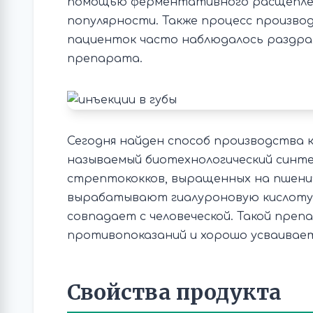
помощью ферментативного расщеплени
популярности. Также процесс производ
пациенток часто наблюдалось раздраж
препарата.
Сегодня найден способ производства 
называемый биотехнологический синт
стрептококков, выращенных на пшенич
вырабатывают гиалуроновую кислоту
совпадает с человеческой. Такой пре
противопоказаний и хорошо усваивает
Свойства продукта