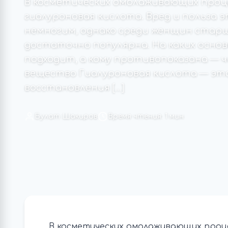
В косметических омолаживающих проц
гиалуроновая кислота. Вред и польза
немногим, однако среди женщин старш
достаточно популярна. На каких основ
подходит, а кому противопоказана — 
вещество Гиалуроновая кислота — это
восстановления […]
Булат Шакиров
Время чтения: 1 мин
В косметических омолаживающих проце