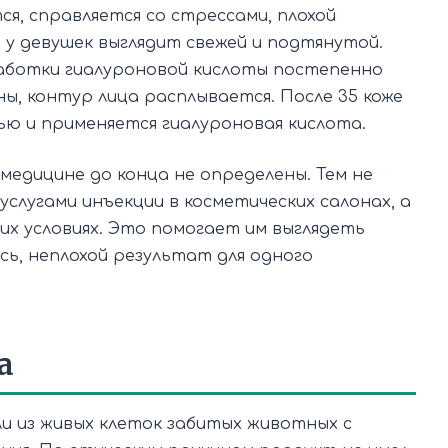
я, справляется со стрессами, плохой
а у девушек выглядит свежей и подтянутой.
аботки гиалуроновой кислоты постепенно
ы, контур лица расплывается. После 35 коже
ью и применяется гиалуроновая кислота.
 медицине до конца не определены. Тем не
слугами инъекции в косметических салонах, а
х условиях. Это помогает им выглядеть
сь, неплохой результат для одного
а
и из живых клеток забитых животных с