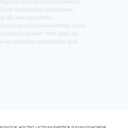
едурах часто используется
 этого вещества известны
е 35 лет кислота
аниях она применяется, кому
читайте далее. Что это за
 не просто лекарство для
дурах часто используется гиалуроновая