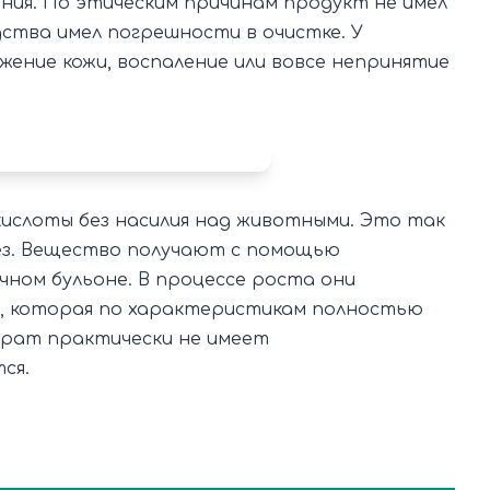
я. По этическим причинам продукт не имел
ства имел погрешности в очистке. У
ение кожи, воспаление или вовсе непринятие
кислоты без насилия над животными. Это так
ез. Вещество получают с помощью
ном бульоне. В процессе роста они
, которая по характеристикам полностью
парат практически не имеет
ся.