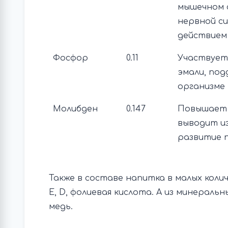
мышечном 
нервной с
действием
Фосфор
0.11
Участвует
эмали, по
организме
Молибден
0.147
Повышает с
выводит и
развитие 
Также в составе напитка в малых коли
Е, D, фолиевая кислота. А из минеральн
медь.