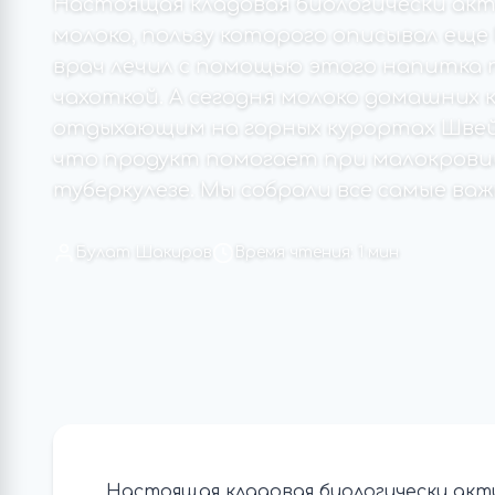
Настоящая кладовая биологически акт
молоко, пользу которого описывал еще
врач лечил с помощью этого напитка 
чахоткой. А сегодня молоко домашних 
отдыхающим на горных курортах Шве
что продукт помогает при малокровии
туберкулезе. Мы собрали все самые важ
Булат Шакиров
Время чтения: 1 мин
Настоящая кладовая биологически акти