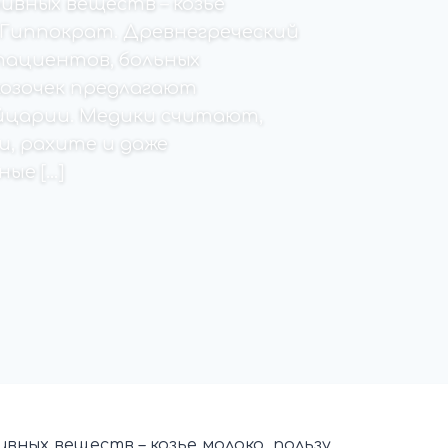
ивных веществ – козье
 Гиппократ. Древнегреческий
пациентов, больных
козочек предлагают
йцарии. Медики считают,
, рахите и даже
ные […]
вных веществ – козье молоко, пользу