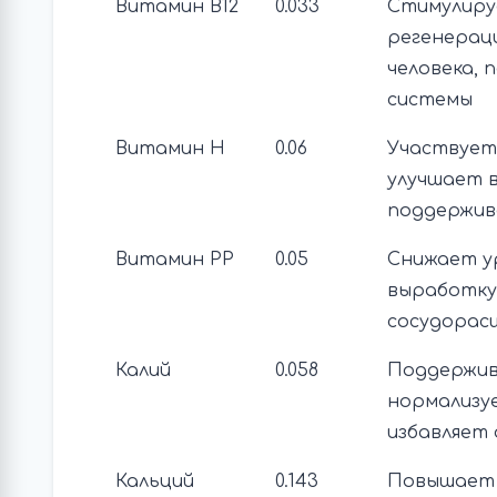
Витамин В12
0.033
Стимулиру
регенерац
человека, 
системы
Витамин Н
0.06
Участвует 
улучшает в
поддержив
Витамин РР
0.05
Снижает у
выработку
сосудорас
Калий
0.058
Поддержив
нормализу
избавляет
Кальций
0.143
Повышает 