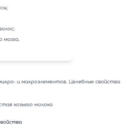
сы;
волос;
 мозга.
микро- и макроэлементов. Целебные свойства
став козьего молока
свойства