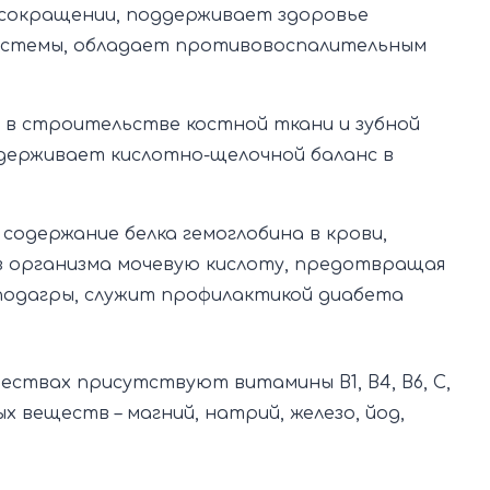
сокращении, поддерживает здоровье
истемы, обладает противовоспалительным
 в строительстве костной ткани и зубной
ддерживает кислотно-щелочной баланс в
одержание белка гемоглобина в крови,
з организма мочевую кислоту, предотвращая
подагры, служит профилактикой диабета
чествах присутствуют витамины В1, В4, В6, С,
ых веществ – магний, натрий, железо, йод,