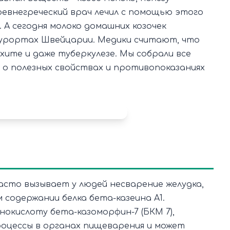
евнегреческий врач лечил с помощью этого
 А сегодня молоко домашних козочек
урортах Швейцарии. Медики считают, что
хите и даже туберкулезе. Мы собрали все
 о полезных свойствах и противопоказаниях
часто вызывает у людей несварение желудка,
 содержании белка бета-казеина А1.
нокислоту бета-казоморфин-7 (БКМ 7),
оцессы в органах пищеварения и может