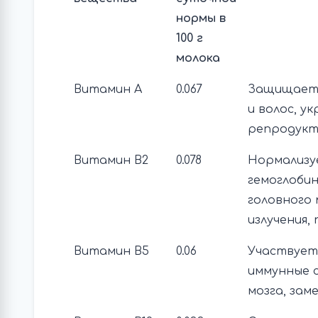
нормы в
100 г
молока
Витамин А
0.067
Защищает 
и волос, у
репродукт
Витамин В2
0.078
Нормализу
гемоглоби
головного 
излучения
Витамин В5
0.06
Участвует
иммунные с
мозга, зам