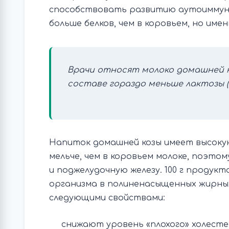
способствовать развитию аутоиммунны
больше белков, чем в коровьем, но име
Врачи относят молоко домашней к
составе гораздо меньше лактозы (м
Напиток домашней козы имеет высокую
мельче, чем в коровьем молоке, поэто
и поджелудочную железу. 100 г проду
организма в полиненасыщенных жирны
следующими свойствами:
снижают уровень «плохого» холесте