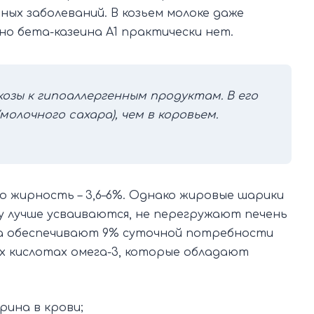
х заболеваний. В козьем молоке даже
нно бета-казеина А1 практически нет.
озы к гипоаллергенным продуктам. В его
олочного сахара), чем в коровьем.
 жирность – 3,6–6%. Однако жировые шарики
му лучше усваиваются, не перегружают печень
кта обеспечивают 9% суточной потребности
х кислотах омега-3, которые обладают
рина в крови;