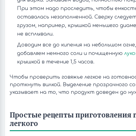
для варки. Заливаем водой, полностью пок
При этом надо проследить, чтобы емкост
оставалась незаполненной. Сверху следуе
грузом, например, крышкой меньшего диаме
не всплывали.
Доводим все до кипения на небольшом огне,
добавляем немного соли и почищенную
луко
крышкой в течение 1,5 часов.
Чтобы проверить говяжье легкое на готовнос
проткнуть вилкой. Выделение прозрачного сок
указывает на то, что продукт доведен до ну
Простые рецепты приготовления 
легкого