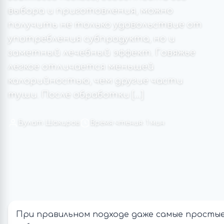
выбора и приготовления, можно
получить не только удовольствие от
употребления субпродукта, но и
заметный лечебный эффект. Говяжье
легкое отличается меньшей
калорийностью, чем другие части
туши. После обработки […]
Булат Шакиров
Время чтения: 1 мин
При правильном подходе даже самые просты