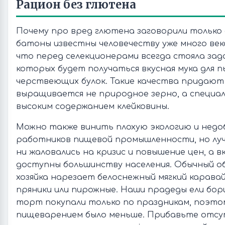
Рацион без глютена
Почему про вред глютена заговорили только 
батоны известны человечеству уже много век
что перед селекционерами всегда стояла зад
которых будет получаться вкусная мука для п
черствеющих булок. Такие качества придают б
выращивается не природное зерно, а специал
высоким содержанием клейковины.
Можно также винить плохую экологию и нед
работников пищевой промышленности, но лучш
ни жаловались на кризис и повышение цен, а вк
доступны большинству населения. Обычный об
хозяйка нарезает белоснежный мягкий каравай
пряники или пирожные. Наши прадеды ели бор
торт покупали только по праздникам, поэтом
пищеварением было меньше. Прибавьте отсу