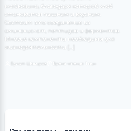
клейковина, благодаря которой хлеб
становится пышным и вкусным.
Состоит это соединение из
аминокислот, пептидов и ферментов.
Многие компоненты необходимы для
жизнедеятельности […]
Булат Шакиров
Время чтения: 1 мин