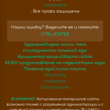
polzateevo
. Все права защищены
Нашли ошибку? Выделите ее и нажмите:
CTRL+ENTER
Здоровье
Индекс массы тела
Инструменты полезной еды
Калькулятор калорий
Карта сайта
КБЖУ продуктов
Меню на неделю
Норма воды
Полезная еда
Список покупок
VKontakte
Instagram
Odnoklassniki
ВНИМАНИЕ!
Копирование материалов сайта
возможно только с разрешения администрации и с
активной ссылкой на первоисточник. 78 / 0,867 s.