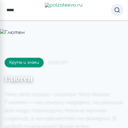
Крупы и злаки
03.02.2017
Глютен
Что это такое – глютен Что такое
Глютен — мы узнали недавно, но раньше
все люди поглощали тонны мучных
изделий, а человечество не вымерло. В
любой пшеничной булке есть