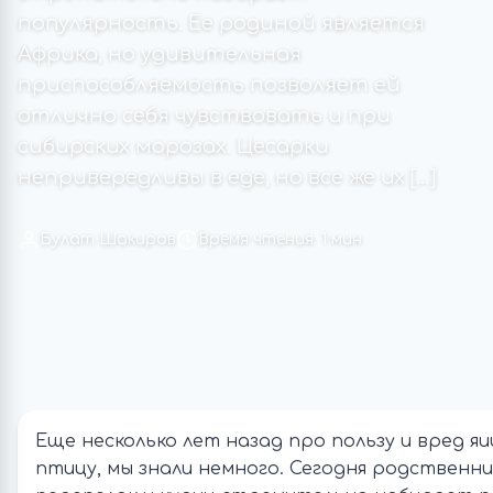
популярность. Ее родиной является
Африка, но удивительная
приспособляемость позволяет ей
отлично себя чувствовать и при
сибирских морозах. Цесарки
непривередливы в еде, но все же их […]
Булат Шакиров
Время чтения: 1 мин
Еще несколько лет назад про пользу и вред яи
птицу, мы знали немного. Сегодня родственн