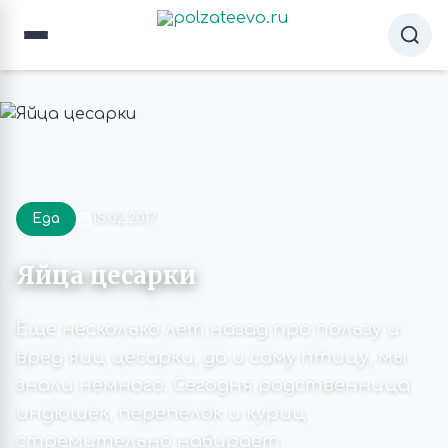
Еда
15.02.2017
Яйца цесарки
Еще несколько лет назад про пользу и
вред яиц цесарки, да и саму птицу, мы
знали немного. Сегодня родственница
индюшек, перепелок и куриц
стремительно набирает