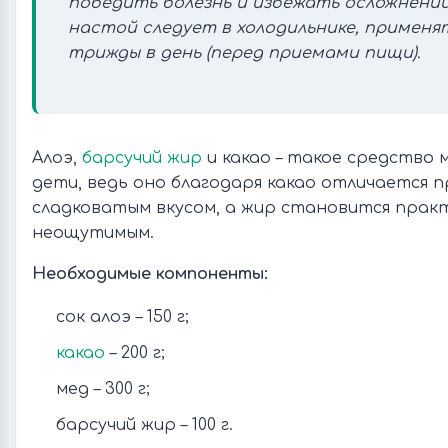
победить болезнь и избежать осложнений
настой следует в холодильнике, применять 
трижды в день (перед приемами пищи).
Алоэ,
барсучий жир
и какао – такое средство 
дети, ведь оно благодаря какао отличается 
сладковатым вкусом, а жир становится прак
неощутимым.
Необходимые компоненты:
сок алоэ – 150 г;
какао
– 200 г;
мед – 300 г;
барсучий жир – 100 г.