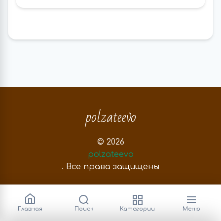
polzateevo
© 2026
polzateevo
. Все права защищены
Нашли ошибку? Выделите ее и нажмите:
Главная
Поиск
Категории
Меню
CTRL+ENTER