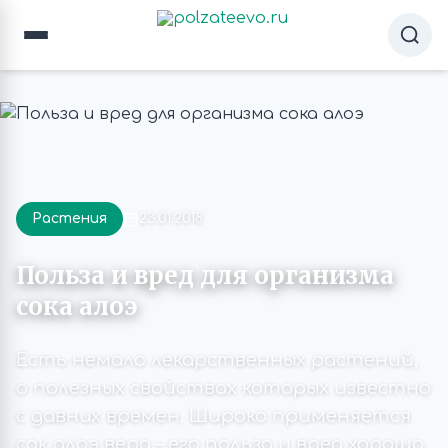
Растения
23.01.2018
Польза и вред для организма
сока алоэ
Есть немало лекарственных растений,
о полезных свойствах которых известно
с давних времен. Широко применяется
сок алоэ вера – его польза и вред хорошо