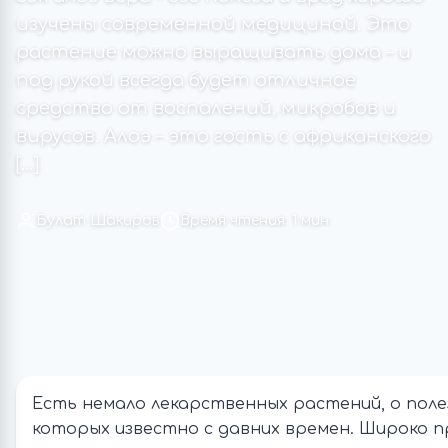
изучены современной медициной. Это
растение можно выращивать дома – и
под рукой всегда будет отличное
средство от воспалений, микробов и
вирусов. Алоэ – это гость с африканского
[…]
Булат Шакиров
Время чтения: 1 мин
Есть немало лекарственных растений, о поле
которых известно с давних времен. Широко п