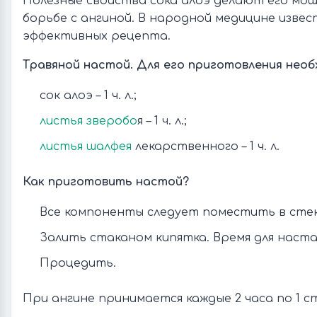
Полезные свойства сока алоэ делают его мо
борьбе с ангиной. В народной медицине изве
эффективных рецепта.
Травяной настой. Для его приготовления необ
сок алоэ – 1 ч. л.;
листья зверобо
я – 1 ч. л.;
листья шалфея
лекарственного – 1 ч. л.
Как приготовить настой?
Все компоненты следует поместить в стек
Залить стаканом кипятка. Время для настаи
Процедить.
При ангине принимается каждые 2 часа по 1 ст.