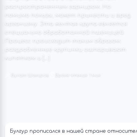
распространенным гарниром. Но
помимо пользы, может принести и вред
организму. Эта желтая крупа является
специально обработанной пшеницей.
Процесс происходит таким образом:
раздробленные крупинки ошпаривают
кипятком и […]
Булат Шакиров
Время чтения: 1 мин
Булгур прописался в нашей стране относител