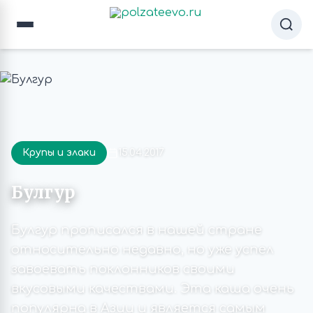
Крупы и злаки
15.04.2017
Булгур
Булгур прописался в нашей стране
относительно недавно, но уже успел
завоевать поклонников своими
вкусовыми качествами. Эта каша очень
популярна в Азии и является самым