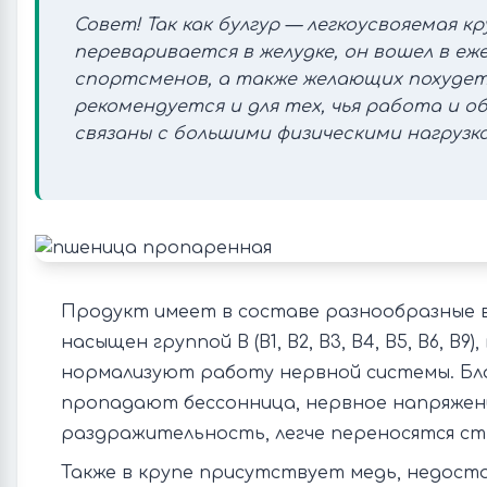
Совет! Так как булгур — легкоусвояемая к
переваривается в желудке, он вошел в е
спортсменов, а также желающих похудеть
рекомендуется и для тех, чья работа и о
связаны с большими физическими нагрузк
Продукт имеет в составе разнообразные 
насыщен группой В (В1, В2, В3, В4, В5, В6, В9
нормализуют работу нервной системы. Бла
пропадают бессонница, нервное напряжен
раздражительность, легче переносятся ст
Также в крупе присутствует медь, недос