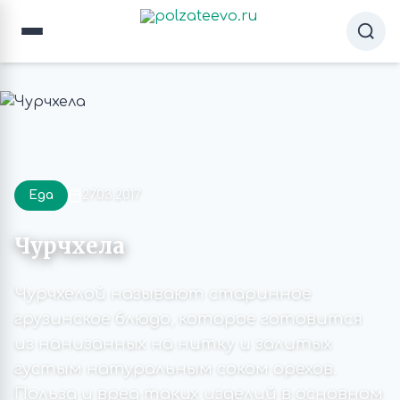
Еда
27.03.2017
Чурчхела
Чурчхелой называют старинное
грузинское блюдо, которое готовится
из нанизанных на нитку и залитых
густым натуральным соком орехов.
Польза и вред таких изделий в основном