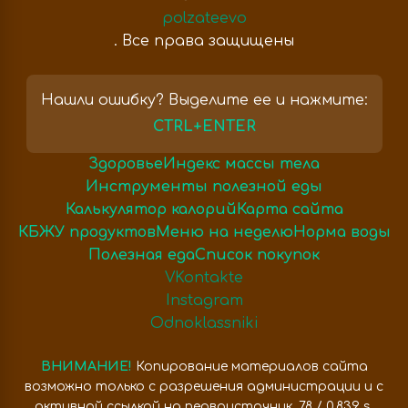
polzateevo
. Все права защищены
Нашли ошибку? Выделите ее и нажмите:
CTRL+ENTER
Здоровье
Индекс массы тела
Инструменты полезной еды
Калькулятор калорий
Карта сайта
КБЖУ продуктов
Меню на неделю
Норма воды
Полезная еда
Список покупок
VKontakte
Instagram
Odnoklassniki
ВНИМАНИЕ!
Копирование материалов сайта
возможно только с разрешения администрации и с
активной ссылкой на первоисточник. 78 / 0,839 s.