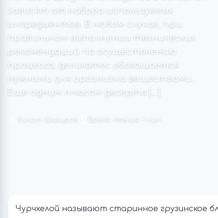
зависят от набора используемых
ингредиентов. В любом случае, при
правильном выполнении технических
рекомендаций по осуществлению
процесса, деликатес обогащается
нужными для организма веществами.
Еще одним плюсом десерта […]
Булат Шакиров
Время чтения: 1 мин
Чурчхелой называют старинное грузинское б