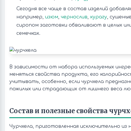
Сегодня все чаще в состав изделий добавл
например,
изюм
,
чернослив
,
курагу
, сушены
сиропом заготовки обваливают в целых ил
семечках.
В зависимости от набора используемых ингр
меняться свойства продукта, его калорийнос
учитывать, особенно, если чурчхела предназн
пожилых или страдающих от лишнего веса лю
Состав и полезные свойства чурч
Чурчхела, приготовленная исключительно из