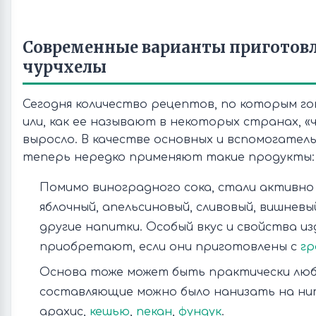
Современные варианты приготов
чурчхелы
Сегодня количество рецептов, по которым го
или, как ее называют в некоторых странах, «
выросло. В качестве основных и вспомогател
теперь нередко применяют такие продукты:
Помимо виноградного сока, стали активно
яблочный, апельсиновый, сливовый, вишневы
другие напитки. Особый вкус и свойства из
приобретают, если они приготовлены с
гр
Основа тоже может быть практически любо
составляющие можно было нанизать на ни
арахис,
кешью
,
пекан
,
фундук
.