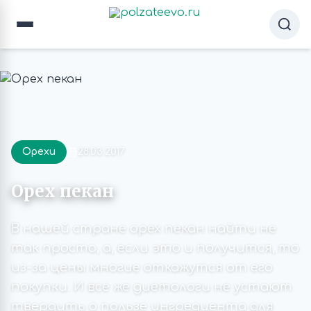
Орехи
28.03.2017
Орех пекан
В нашей стране орех пекан найти не
так просто, а, если это и получится, то
из-за цены многие откажутся от его
покупки. И все же диетологи не устают
твердить о пользе ингредиента для