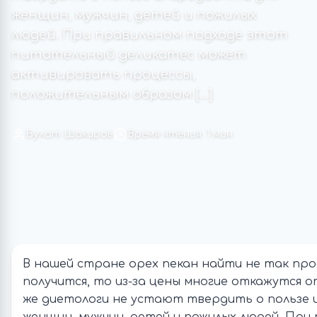
женщин, мужчин, детей и пожилых
людей. При правильном подходе этот
питательный деликатес может
активировать процессы,
положительным образом […]
Булат Шакиров
Время чтения: 1 мин
В нашей стране орех пекан найти не так прос
получится, то из-за цены многие откажутся от
же диетологи не устают твердить о пользе 