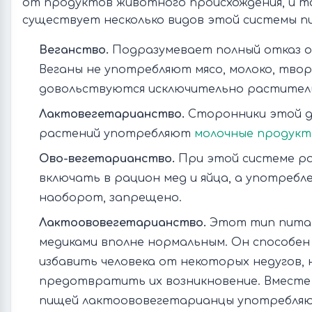
от продуктов животного происхождения, и то
существует несколько видов этой системы п
Веганство.
Подразумевает полный отказ 
Веганы не употребляют мясо, молоко, творо
довольствуются исключительно растител
Лактовегетарианство.
Сторонники этой д
растений употребляют
молочные продук
Ово-вегетарианство.
При этой системе р
включать в рацион мед и яйца, а употребле
наоборот, запрещено.
Лактоововегетарианство.
Этот тип питан
медиками вполне нормальным. Он способен
избавить человека от некоторых недугов, 
предотвратить их возникновение. Вместе
пищей лактоововегетарианцы употребля