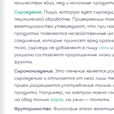
количествах яйца, мед и молочные продукт
Сыроедение
.
Пища, которую едят сыроеды,
термической обработке. Приверженцы так
вегетарианства утверждают, что при наг
продуктах появляются несвойственные им 
соединения, которые приносят вред органи
того, сыроеды не добавляют в пищу
соль
и 
рациона составляют пророщенные злаки и
фрукты.
Сыромоноедение.
Это течение является р
сыроедению и отличается от него лишь те
прием разрешается употребление только 
продукта. Например, на завтрак можно съе
на обед только
горох
, на ужин — томаты.
Фруторианство.
Философия этого вегетар