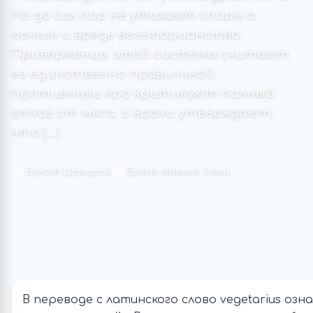
Но до сих пор не утихают споры о
пользе и вреде вегетарианства.
Приверженцы этой системы считают
ее единственно правильной,
противники яро критикуют полный
отказ от мяса, а врачи утверждают,
что […]
Булат Шакиров
Время чтения: 1 мин
В переводе с латинского слово vegetarius озн