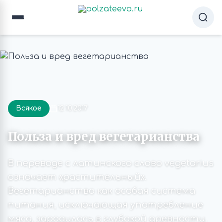
Всякое
12.10.2017
Польза и вред вегетарианства
В переводе с латинского слово vegetarius
означает «растительный».
Вегетарианство как особая система
питания, исключающая употребление
мяса, зародилось в глубокой древности.