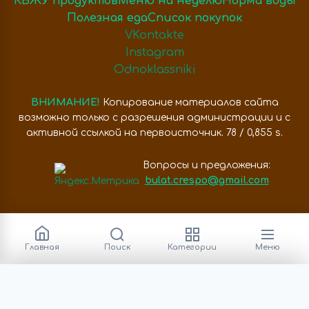
КБЖУ продуктов
Меню на неделю
Норма воды
Полезная еда
Список покупок
VKontakte
Instagram
Odnoklassniki
ВНИМАНИЕ!
Копирование материалов сайта
возможно только с разрешения администрации и с
активной ссылкой на первоисточник. 78 / 0,855 s.
Вопросы и предложения:
bulat.crespo@gmail.com
Главная
Поиск
Категории
Меню
Категории