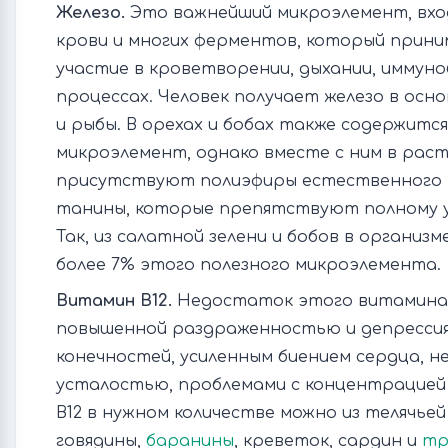
Железо.
Это важнейший микроэлемент, вхо
крови и многих ферментов, который прин
участие в кроветворении, дыхании, иммуно
процессах. Человек получает железо в осно
и рыбы. В орехах и бобах также содержитс
микроэлемент, однако вместе с ним в раст
присутствуют полиэфиры естественного 
танины, которые препятствуют полному у
Так, из салатной зелени и бобов в организ
более 7% этого полезного микроэлемента.
Витамин В12.
Недостаток этого витамина
повышенной раздраженностью и депрессия
конечностей, усиленным биением сердца, 
усталостью, проблемами с концентрацией
B12 в нужном количестве можно из телячьей 
говядины,
баранины
, креветок, сардин и
тр