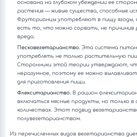
основана на глубоком убеждении ее сторон
растения — живые существа, способные ис
Фруторианцы употребляют в пищу ягоды, о
есть то, что можно сорвать, не причинив
вреда.
Песковегетарианство.
Эта система питан
употреблять не только растительную пищу
Сторонники этой теории утверждают, чт
неразумное, поэтому ее можно вылавливат
для приготовления пищи.
Флекситарианство.
В рацион флекситариа
включаться мясные продукты, но только в
количествах. Этот подвид вегетарианст
полувегетарианством.
Из перечисленных видов вегетарианства дие