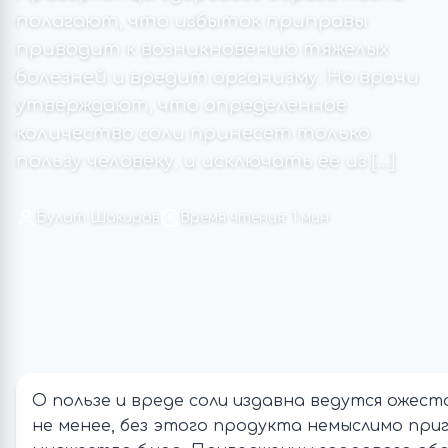
полагают, что избыток приправы
приводит к возникновению тяжелых
болезней и вредит организму. Но врачи
утверждают, что определенное
количество соли принесет только
пользу человеку, и исключать ее из […]
Булат Шакиров
Время чтения: 1 мин
О пользе и вреде соли издавна ведутся ожес
не менее, без этого продукта немыслимо при