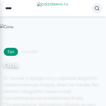
Еда
06.08.2017
Соль
О пользе и вреде соли издавна ведутся
ожесточенные споры, тем не менее, без
этого продукта немыслимо
приготовление множества блюд.
Приверженцы здорового образа жизни