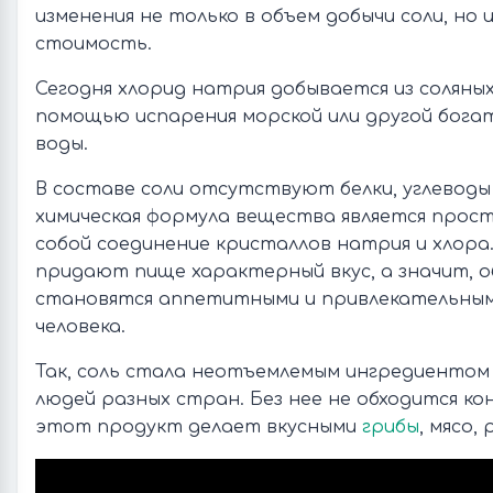
изменения не только в объем добычи соли, но
стоимость.
Сегодня хлорид натрия добывается из соляных
помощью испарения морской или другой бога
воды.
В составе соли отсутствуют белки, углеводы
химическая формула вещества является прос
собой соединение кристаллов натрия и хлора
придают пище характерный вкус, а значит, 
становятся аппетитными и привлекательным
человека.
Так, соль стала неотъемлемым ингредиентом
людей разных стран. Без нее не обходится ко
этот продукт делает вкусными
грибы
, мясо,