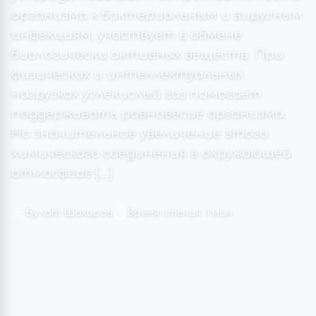
организма к бактериальным и вирусным
инфекциям, участвует в обмене
биологически активных веществ. При
физических и интеллектуальных
нагрузках углекислый газ помогает
поддерживать равновесие организма.
Но значительное увеличение этого
химического соединения в окружающей
атмосфере […]
Булат Шакиров
Время чтения: 1 мин