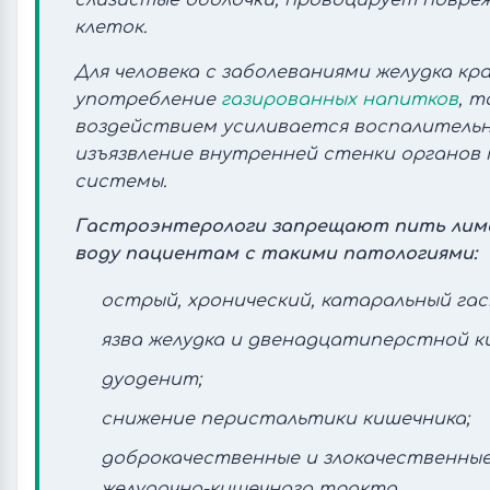
слизистые оболочки, провоцирует повре
клеток.
Для человека с заболеваниями желудка к
употребление
газированных напитков
, т
воздействием усиливается воспалительн
изъязвление внутренней стенки органов
системы.
Гастроэнтерологи запрещают пить лим
воду пациентам с такими патологиями:
острый, хронический, катаральный га
язва желудка и двенадцатиперстной к
дуоденит;
снижение перистальтики кишечника;
доброкачественные и злокачественны
желудочно-кишечного тракта.