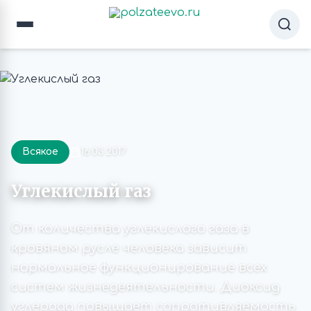
Всякое
16.03.2017
Углекислый газ
От количества углекислого газа в
кровяном русле человека зависит
нормальное функционирование всех
систем жизнедеятельности. Диоксид
углерода повышает сопротивляемость