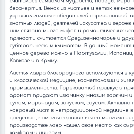
считалось символом мудрости, победы, мира, 
бессмертия. Венок из листьев и веток вечноз
украшал головы победителей соревнований, 
знатных людей, деятелей искусства и героев 
ним связано много мифов и романтических ис
пряности считается Средиземноморье и друг
субтропическим климатом. В данный момент
ценное дерево можно в Португалии, Испании, 
Кавказе и в Крыму.
Листья лавра благородного используются в к
и классической медицине, косметологии и хими
промышленности. Горьковатый привкус и пря
аромат придают изюминку многим горячим и 
супам, маринадам, закускам, соусам. Активно
лавровый лист в нетрадиционной медицине в 
средства, помогая справиться со многими нед
производстве лавр нашел свое место как сыр
камфары и цинеолы.