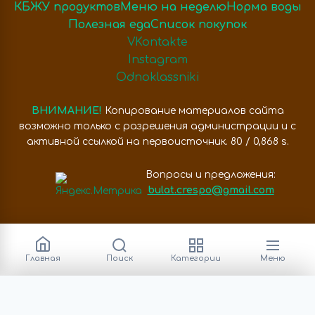
КБЖУ продуктов
Меню на неделю
Норма воды
Полезная еда
Список покупок
VKontakte
Instagram
Odnoklassniki
ВНИМАНИЕ!
Копирование материалов сайта
возможно только с разрешения администрации и с
активной ссылкой на первоисточник. 80 / 0,868 s.
Вопросы и предложения:
bulat.crespo@gmail.com
Главная
Поиск
Категории
Меню
Категории