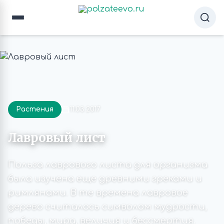
Растения
11.03.2017
Лавровый лист
Польза лаврового листа для организма
была изучена еще древними греками и
римлянами. В те времена лавровое
дерево считалось символом мудрости,
победы, мира, величия и бессмертия.