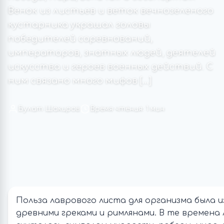
Венок из листьев и веток вечнозеленого
кустарника украшал головы
победителей соревнований,
императоров, знатных людей, деятелей
искусства и героев военных действий. С
ним связано много мифов […]
Булат Шакиров
Время чтения: 1 мин
Польза лаврового листа для организма была 
древними греками и римлянами. В те времена