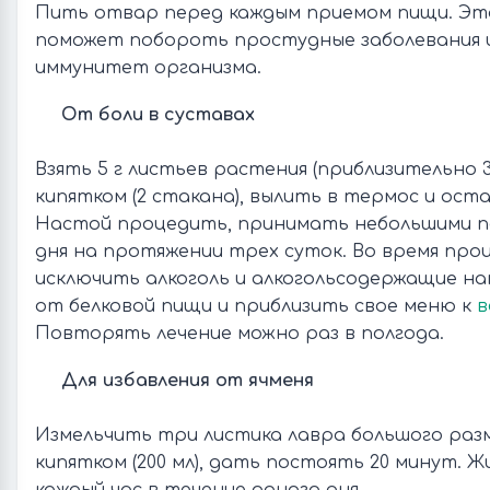
Пить отвар перед каждым приемом пищи. Эт
поможет побороть простудные заболевания 
иммунитет организма.
От боли в суставах
Взять 5 г листьев растения (приблизительно 3
кипятком (2 стакана), вылить в термос и оста
Настой процедить, принимать небольшими п
дня на протяжении трех суток. Во время про
исключить алкоголь и алкогольсодержащие на
от белковой пищи и приблизить свое меню к
в
Повторять лечение можно раз в полгода.
Для избавления от ячменя
Измельчить три листика лавра большого раз
кипятком (200 мл), дать постоять 20 минут. 