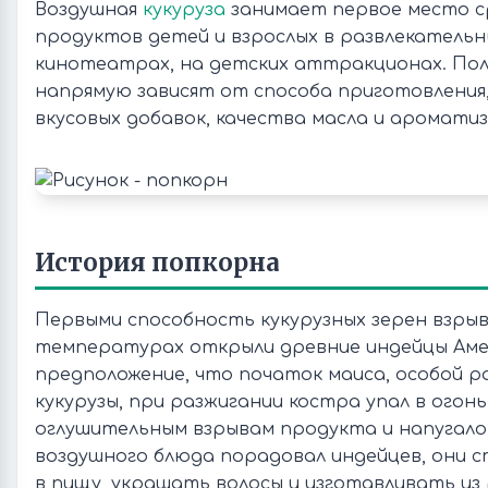
Воздушная
кукуруза
занимает первое место с
продуктов детей и взрослых в развлекательн
кинотеатрах, на детских аттракционах. Пол
напрямую зависят от способа приготовления,
вкусовых добавок, качества масла и аромати
История попкорна
Первыми способность кукурузных зерен взрыв
температурах открыли древние индейцы Аме
предположение, что початок маиса, особой 
кукурузы, при разжигании костра упал в огонь
оглушительным взрывам продукта и напугало 
воздушного блюда порадовал индейцев, они с
в пищу, украшать волосы и изготавливать из