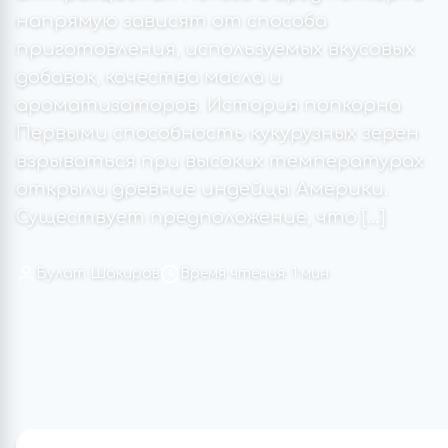
напрямую зависят от способа
приготовления, используемых вкусовых
добавок, качества масла и
ароматизаторов. История попкорна
Первыми способность кукурузных зерен
взрываться при высоких температурах
открыли древние индейцы Америки.
Существует предположение, что […]
Булат Шакиров
Время чтения: 1 мин