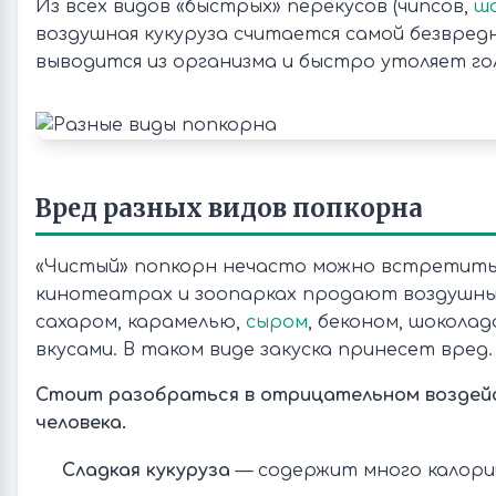
Из всех видов «быстрых» перекусов (чипсов,
ш
воздушная кукуруза считается самой безвред
выводится из организма и быстро утоляет го
Вред разных видов попкорна
«Чистый» попкорн нечасто можно встретить
кинотеатрах и зоопарках продают воздушные
сахаром, карамелью,
сыром
, беконом, шоколад
вкусами. В таком виде закуска принесет вред.
Стоит разобраться в отрицательном воздей
человека.
Сладкая кукуруза
— содержит много калори