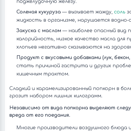
поджелудочную железу.
Соленая кукуруза
— вызывает жажду,
соль
з
жидкость в организме, нарушается водно-с
Закуска с маслом
— наиболее опасный вид п
калорийность, низкое качество масла для 
хлопьев негативно сказываются на здоров
Продукт с вкусовыми добавками (лук, бекон
стать причиной гастрита и других пробле
кишечным трактом.
Сладкий и карамелизированный попкорн в бол
грозит набором лишних килограмм.
Независимо от вида попкорна выделяют сле
вреда от его поедания.
Многие производители воздушного блюда 