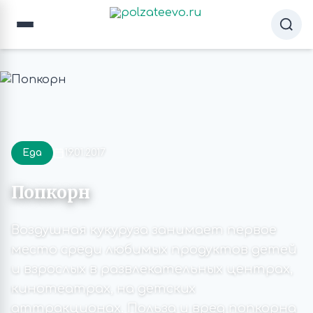
Еда
19.01.2017
Попкорн
Воздушная кукуруза занимает первое
место среди любимых продуктов детей
и взрослых в развлекательных центрах,
кинотеатрах, на детских
аттракционах. Польза и вред попкорна