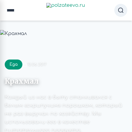
Еда
13.06.2017
Крахмал
Каждый из нас в быту сталкивался с
белым «скрипучим» порошком, который
не раз выручал по хозяйству. Мы
использовали его в качестве
питательного продукта,