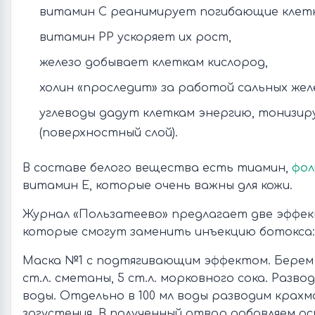
витамин С реанимирует погибающие клетк
витамин РР ускоряет их рост,
железо добывает клеткам кислород,
холин «проследит» за работой сальных желе
углеводы дадут клеткам энергию, тонизир
(поверхностный слой).
В составе белого вещества есть тиамин,
фол
витамин Е, которые очень важны для кожи.
Журнал «Пользатеево» предлагает две эффек
которые смогут заменить инъекцию ботокса:
Маска №1 с подтягивающим эффектом. Берем 1 
ст.л. сметаны, 5 ст.л. морковного сока. Развод
воды. Отдельно в 100 мл воды разводим крахм
загустения. В полученный отвар добавляем о