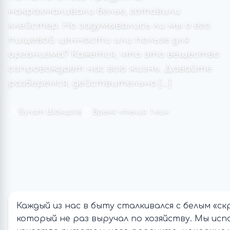
накрахмаливали белье, готовили
клейстер. Но задумывались ли мы о его
пищевой ценности или пользе для
организма? Кажется, что это вещество
сопровождает нас всю жизнь. Давайте
разберемся, действительно […]
Булат Шакиров
Время чтения: 1 мин
Каждый из нас в быту сталкивался с белым «с
который не раз выручал по хозяйству. Мы испо