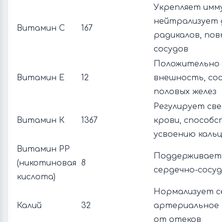
Укрепляет имм
нейтрализует 
Витамин С
167
радикалов, по
сосудов
Положительно 
Витамин Е
12
внешность, со
половых желез
Регулирует св
Витамин К
1367
крови, способ
усвоению кальц
Витамин РР
Поддерживает 
(никотиновая
8
сердечно-сосу
кислота)
Нормализует с
Калий
32
артериальное 
от отеков