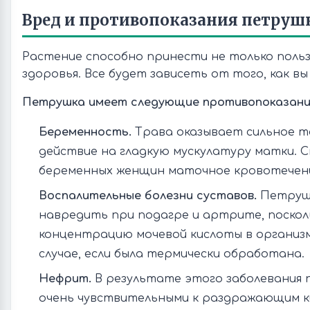
Вред и противопоказания петруш
Растение способно принести не только пользу
здоровья. Все будет зависеть от того, как в
Петрушка имеет следующие противопоказани
Беременность.
Трава оказывает сильное 
действие на гладкую мускулатуру матки. 
беременных женщин маточное кровотечени
Воспалительные болезни суставов.
Петруш
навредить при подагре и артрите, поско
концентрацию мочевой кислоты в организм
случае, если была термически обработана.
Нефрит.
В результате этого заболевания 
очень чувствительными к раздражающим к