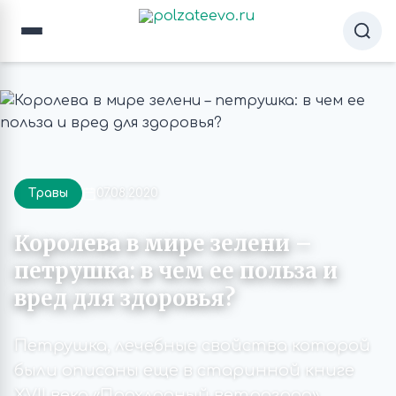
Травы
07.08.2020
Королева в мире зелени –
петрушка: в чем ее польза и
вред для здоровья?
Петрушка, лечебные свойства которой
были описаны еще в старинной книге
XVII века «Прохладный ветроград»,