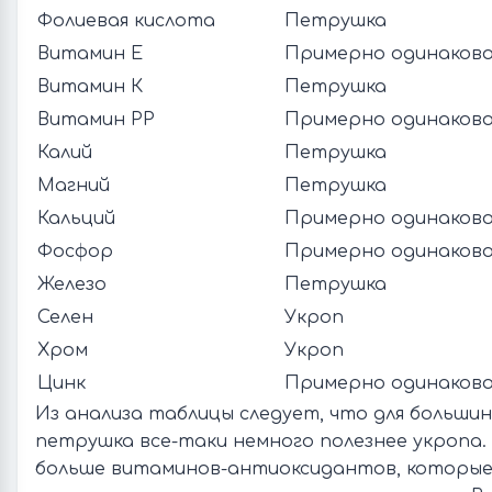
Фолиевая кислота
Петрушка
Витамин Е
Примерно одинаково
Витамин К
Петрушка
Витамин РР
Примерно одинаково
Калий
Петрушка
Магний
Петрушка
Кальций
Примерно одинаково
Фосфор
Примерно одинаково
Железо
Петрушка
Селен
Укроп
Хром
Укроп
Цинк
Примерно одинаково
Из анализа таблицы следует, что для больши
петрушка все-таки немного полезнее укропа. 
больше витаминов-антиоксидантов, котор