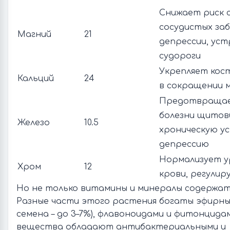
Снижает риск 
сосудистых заб
Магний
21
депрессии, ус
судороги
Укрепляет кост
Кальций
24
в сокращении 
Предотвращае
болезни щитов
Железо
10.5
хроническую у
депрессию
Нормализует у
Хром
12
крови, регули
Но не только витамины и минералы содержат
Разные части этого растения богаты эфирны
семена – до 3–7%), флавоноидами и фитонцида
вещества обладают антибактериальными и