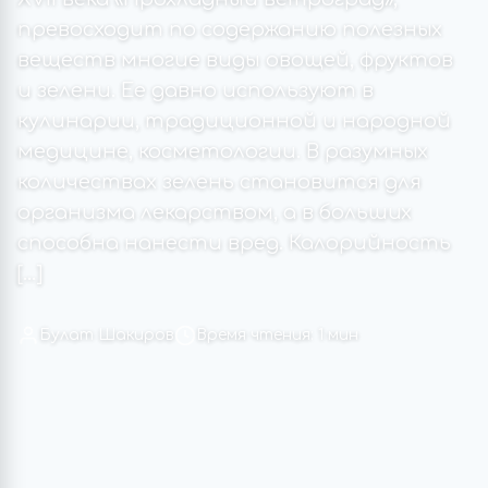
превосходит по содержанию полезных
веществ многие виды овощей, фруктов
и зелени. Ее давно используют в
кулинарии, традиционной и народной
медицине, косметологии. В разумных
количествах зелень становится для
организма лекарством, а в больших
способна нанести вред. Калорийность
[…]
Булат Шакиров
Время чтения: 1 мин