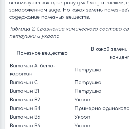
используют как приправу для блюд в свежем, 
замороженном виде. Но какая зелень полезнее
содержание полезных веществ.
Таблица 2. Сравнение химического состава с
петрушки и укропа
В какой зелени
Полезное вещество
концен
Витамин А, бета-
Петрушка
каротин
Витамин С
Петрушка
Витамин В1
Петрушка
Витамин В2
Укроп
Витамин В4
Примерно одинаково
Витамин В5
Укроп
Витамин В6
Укроп