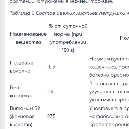
растении, отражены в нижней таблице.
Таблица 1. Состав свежих листьев петрушки 
% от суточной
Наименование
нормы (при
По
вещества
употреблении
100 г)
Нормализует 
Пищевые
10.5
кишечника, п
волокна
болезни орган
Защищает орга
Бета-
114
улучшает состо
каротин
укрепляет зре
Витамин В9
Участвует в п
(фолиевая
27.5
метаболизма а
кислота)
кроветворени