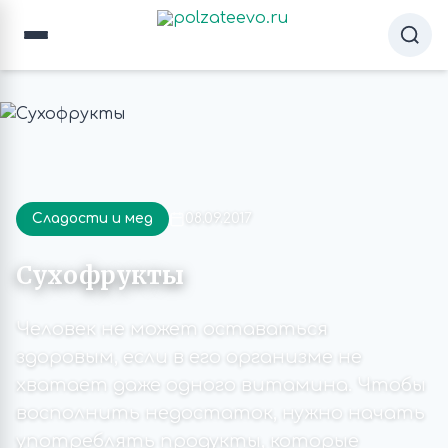
Сладости и мед
08.09.2017
Cухофрукты
Человек не может оставаться
здоровым, если в его организме не
хватает даже одного витамина. Чтобы
восполнить недостаток, нужно начать
употреблять продукты, которые