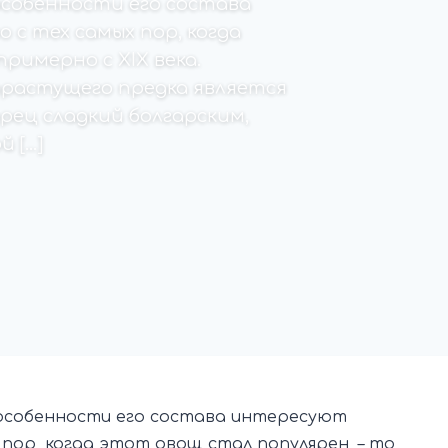
 особенности его состава
с тех самых пор, когда
римерно с XIX века.
орастущего предка является
рец сладкий болгарским,
 […]
и особенности его состава интересуют
пор, когда этот овощ стал популярен, – то