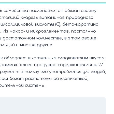
 семейства пасленовых, он обязан своему
настоящий кладезь витаминов природного
илсалициловой кислоты (С), бета-каротина
 К. Из макро- и микроэлементов, постоянно
 в достаточном количестве, в этом овоще
альций и многие другие.
ик обладает выраженным сладковатым вкусом,
 граммах этого продукта содержится лишь 27
ргумент в пользу его употребления для людей,
овощ богат растительной клетчаткой,
рительной системы.