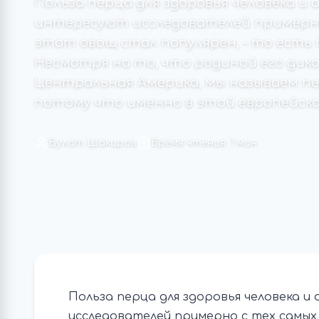
Польза перца для здоровья человека и
интересуют исследователей примерно 
этот овощ стал популярен, – то есть п
Несмотря на то, что родиной его дик
Центральная Америка, мы называем пе
потому что именно в этой европейской
Булат Шакиров
Время чтения: 1 мин
Польза перца для здоровья человека 
исследователей примерно с тех самых 