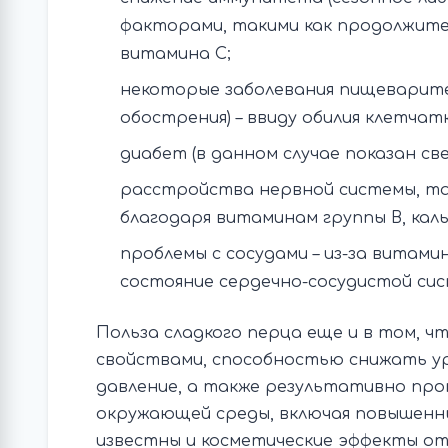
факторами, такими как продолжител
витамина С;
некоторые заболевания пищеварител
обострения) – ввиду обилия клетчат
диабет (в данном случае показан с
расстройства нервной системы, так
благодаря витаминам группы В, кал
проблемы с сосудами – из-за витами
состояние сердечно-сосудистой си
Польза сладкого перца еще и в том, 
свойствами, способностью снижать у
давление, а также результативно пр
окружающей среды, включая повышенны
известны и косметические эффекты о