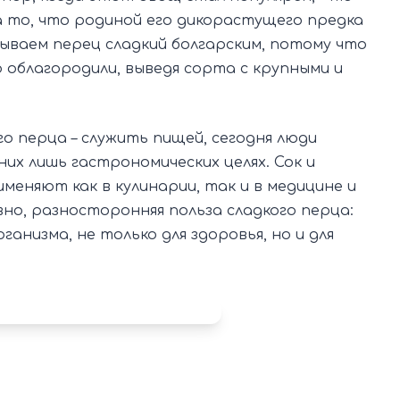
а то, что родиной его дикорастущего предка
зываем перец сладкий болгарским, потому что
 облагородили, выведя сорта с крупными и
о перца – служить пищей, сегодня люди
их лишь гастрономических целях. Сок и
меняют как в кулинарии, так и в медицине и
вно, разносторонняя польза сладкого перца:
рганизма, не только для здоровья, но и для