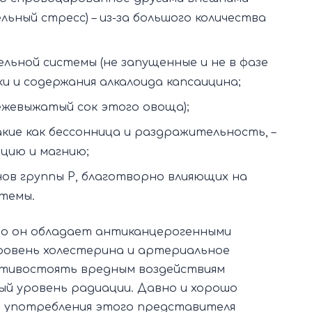
ьный стресс) – из-за большого количества
ьной системы (не запущенные и не в фазе
ки и содержания алкалоида капсаицина;
вежевыжатый сок этого овоща);
ие как бессонница и раздражительность, –
ьцию и магнию;
нов группы Р, благотворно влияющих на
стемы.
что он обладает антиканцерогенными
ровень холестерина и артериальное
отивостоять вредным воздействиям
й уровень радиации. Давно и хорошо
т употребления этого представителя