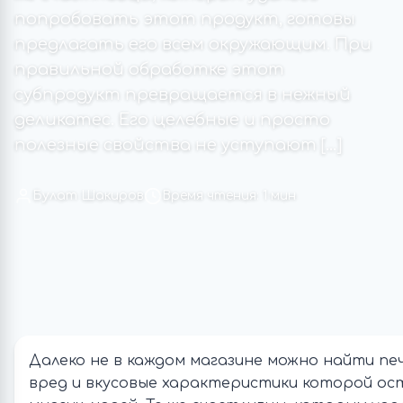
попробовать этот продукт, готовы
предлагать его всем окружающим. При
правильной обработке этот
субпродукт превращается в нежный
деликатес. Его целебные и просто
полезные свойства не уступают […]
Булат Шакиров
Время чтения: 1 мин
Далеко не в каждом магазине можно найти печ
вред и вкусовые характеристики которой ос