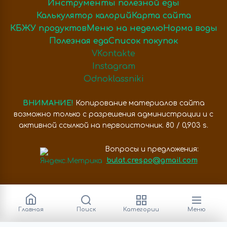
Инструменты полезной еды
Калькулятор калорий
Карта сайта
КБЖУ продуктов
Меню на неделю
Норма воды
Полезная еда
Список покупок
VKontakte
Instagram
Odnoklassniki
ВНИМАНИЕ!
Копирование материалов сайта
возможно только с разрешения администрации и с
активной ссылкой на первоисточник. 80 / 0,903 s.
Вопросы и предложения:
bulat.crespo@gmail.com
Главная
Поиск
Категории
Меню