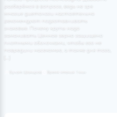
разберёмся в вопросе, ведь не зря
многие диетологи настоятельно
рекомендуют подготавливать
злаковые. Почему крупы надо
замачивать Ценное зерно защищено
плотными оболочками, чтобы его не
повредили насекомые, а также для того,
[…]
Булат Шакиров
Время чтения: 1 мин