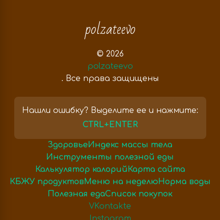
polzateevo
© 2026
polzateevo
. Все права защищены
Нашли ошибку? Выделите ее и нажмите:
CTRL+ENTER
Здоровье
Индекс массы тела
Инструменты полезной еды
Калькулятор калорий
Карта сайта
КБЖУ продуктов
Меню на неделю
Норма воды
Полезная еда
Список покупок
VKontakte
Instagram