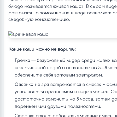
Некоторые крупы даже не обязательно подвер
блюдо называется «живая каша». В сыром виде
разгрызть, а замачивание в воде позволяет п
съедобную консистенцию.
Какие каши можно не варить:
Гречка
— безусловный лидер среди живых ка
вскипячённой водой и оставьте на 5—8 час
обеспечите себя готовым завтраком.
Овсянка
не зря встречается в смесях мюсли
усваивается организмом в виде хлопьев. Ов
достаточно замочить на 8 часов, затем д
вареньем или другими полезностями.
Сюда же стоит добавить
злаковые смеси
,