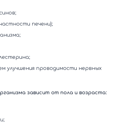
синов;
частности печени);
анизма;
олестерина;
ем улучшения проводимости нервных
рганизма зависит от пола и возраста:
и;