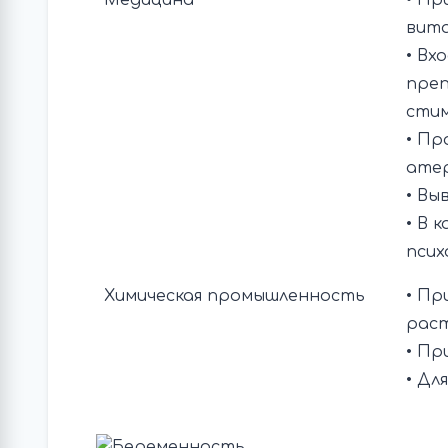
Медицина
• Пр
вита
• Вх
преп
стим
• Пр
атер
• Вы
• В 
псих
Химическая промышленность
• Пр
раст
• Пр
• Дл