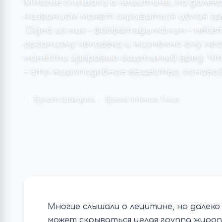
Многие слышали о лецитине, но далеко
названием может скрываться целая гр
Одно из них – фосфатидилхолин – несе
организму человека и жизненно ему нео
нанести здоровью ощутимый вред. Ч
– это жироподобное вещество, основой
Булат Шакиров
Время чтения: 1 мин
Многие слышали о лецитине, но далеко
может скрываться целая группа жироп