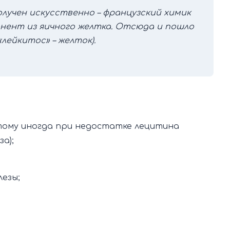
олучен искусственно – французский химик
нент из яичного желтка. Отсюда и пошло
«лейкитос» – желток).
тому иногда при недостатке лецитина
а);
езы;