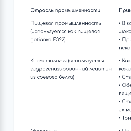
Отрасль промышленности
Прим
Пищевая промышленность
• В 
(используется как пищевая
шоко
добавка Е322)
• Пр
пека
Косметология (используется
• Ка
гидрогенизированный лецитин
кожи
из соевого белка)
• Ст
• Об
веще
• Ст
их м
• То