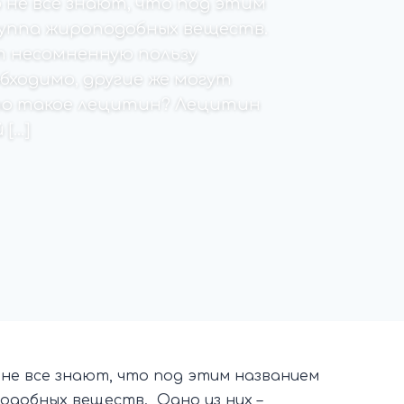
 не все знают, что под этим
уппа жироподобных веществ.
т несомненную пользу
бходимо, другие же могут
то такое лецитин? Лецитин
 […]
 не все знают, что под этим названием
одобных веществ. Одно из них –