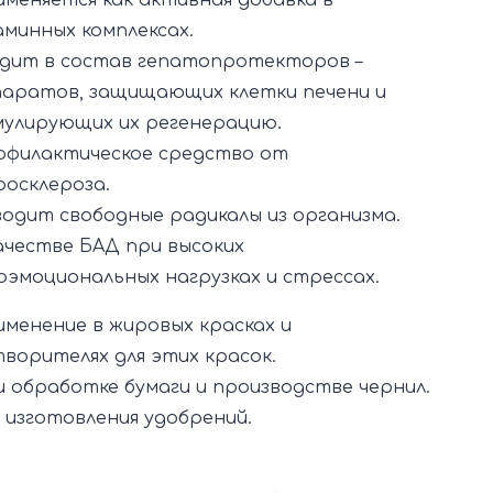
именяется как активная добавка в
минных комплексах.
одит в состав гепатопротекторов –
аратов, защищающих клетки печени и
улирующих их регенерацию.
офилактическое средство от
осклероза.
водит свободные радикалы из организма.
качестве БАД при высоких
оэмоциональных нагрузках и стрессах.
именение в жировых красках и
ворителях для этих красок.
и обработке бумаги и производстве чернил.
я изготовления удобрений.