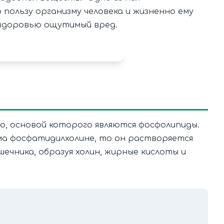
пользу организму человека и жизненно ему
 здоровью ощутимый вред.
, основой которого являются фосфолипиды.
зма фосфатидилхолине, то он растворяется
ечника, образуя холин, жирные кислоты и