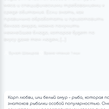
мяса и специфическими требованиями к
среде обитания. Если знать, как
правильно обработать и приготовить
белого амура, можно получить
нежнейшее блюдо, которое будет по
вкусу даже тем людям, […]
Булат Шакиров
Время чтения: 1 мин
Карп любви, или белый амур – рыба, которая п
знатоков рыбалки особой популярностью. Она