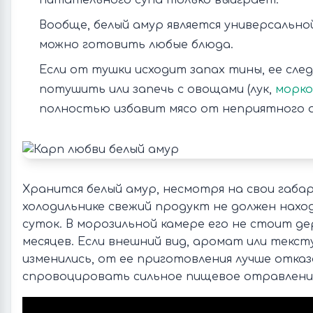
питательного супа только выиграет.
Вообще, белый амур является универсальной
можно готовить любые блюда.
Если от тушки исходит запах тины, ее сле
потушить или запечь с овощами (лук,
морко
полностью избавит мясо от неприятного 
Хранится белый амур, несмотря на свои габар
холодильнике свежий продукт не должен наход
суток. В морозильной камере его не стоит д
месяцев. Если внешний вид, аромат или текст
изменились, от ее приготовления лучше отка
спровоцировать сильное пищевое отравлени