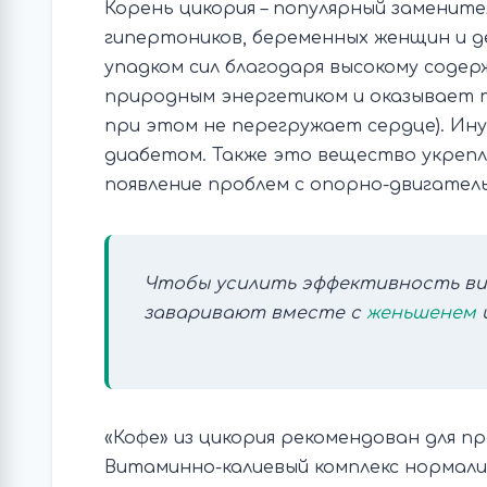
Корень цикория – популярный замените
гипертоников, беременных женщин и д
упадком сил благодаря высокому содер
природным энергетиком и оказывает та
при этом не перегружает сердце). Ину
диабетом. Также это вещество укреп
появление проблем с опорно-двигате
Чтобы усилить эффективность ви
заваривают вместе с
женьшенем
«Кофе» из цикория рекомендован для п
Витаминно-калиевый комплекс нормал