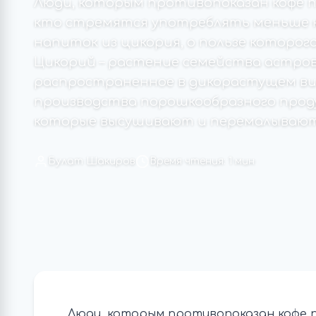
Люди, которым противопоказан кофе п
кто стремятся употреблять меньше к
напиток из цикория, о пользе которог
Цикорий – растение семейства астров
распространенное в дикорастущем вид
производства порошкообразного прод
которые высушивают и перемалывают.
Булат Шакиров
Время чтения: 1 мин
Люди, которым противопоказан кофе п