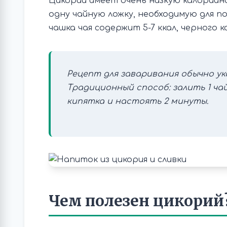
Цикорий имеет очень низкую калорийност
одну чайную ложку, необходимую для п
чашка чая содержит 5-7 ккал, черного ко
Рецепт для заваривания обычно у
Традиционный способ: залить 1 ча
кипятка и настоять 2 минуты.
Чем полезен цикорий