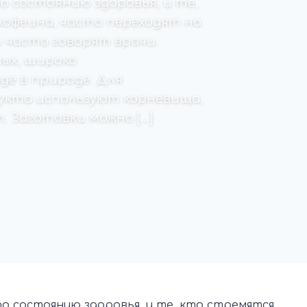
о состоянию здоровья, и те,
офеина, часто переходят на
о часто говорят врачи.
ых, широко
е в природе. Для
укта используют корневища,
 Заготовки можно […]
о состоянию здоровья, и те, кто стремятся