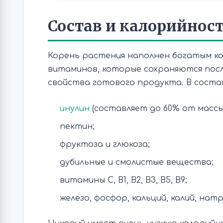
Состав и калорийнос
Корень растения наполнен богатым ко
витаминов, которые сохраняются посл
свойства готового продукта. В состав
инулин
(составляет до 60% от массы
пектин;
фруктоза и глюкоза;
дубильные и смолистые вещества;
витамины С, В1, В2, В3, В5, В9;
железо, фосфор, кальций, калий, нат