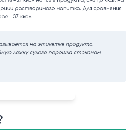
ь – 21 ккал на 100 г продукта, или 1,5 ккал на
орции растворимого напитка. Для сравнения:
фе – 37 ккал.
казывается на этикетке продукта.
йную ложку сухого порошка стаканам
?