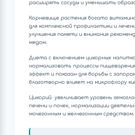
расширять сосуды и уменьшать образо
Корневище растения богато витаминам
для комплексной профилактики и лечени
улучшения памяти и внимания рекоменд
медом.
Диета с включением цикорных напитк
нормализовать процессы пищеварения
эффект и показан для борьбы с запор
благотворно влияет на микрофлору ки
Цикорий увеличивает уровень гемогло
печени и почек, нормализации деятель
мочегонным и желчегонным средством.