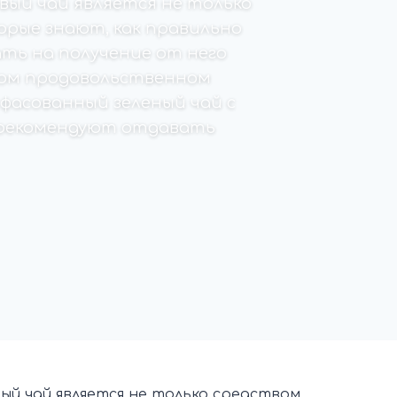
ый чай является не только
орые знают, как правильно
ть на получение от него
юбом продовольственном
фасованный зеленый чай с
и рекомендуют отдавать
й чай является не только средством