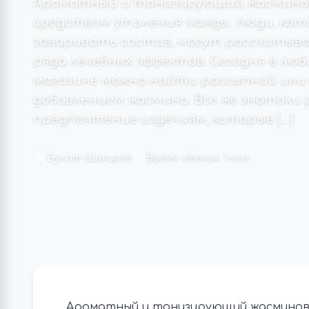
Ароматный и тонизирующий жасминов
средством утоления жажды. Люди, кот
заваривать состав, могут рассчитыва
ряда лечебных эффектов. Сегодня в л
магазине можно найти рассыпной или 
добавлением жасмина. Все же знаток
предпочтение изделиям, которые […]
Булат Шакиров
Время чтения: 1 мин
Ароматный и тонизирующий жасминовы