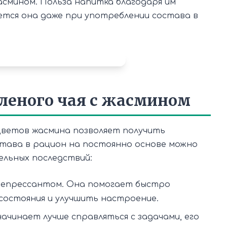
асмином. Польза напитка благодаря им
яется она даже при употреблении состава в
еленого чая с жасмином
 цветов жасмина позволяет получить
става в рацион на постоянно основе можно
льных последствий:
депрессантом. Она помогает быстро
 состояния и улучшить настроение.
ачинает лучше справляться с задачами, его