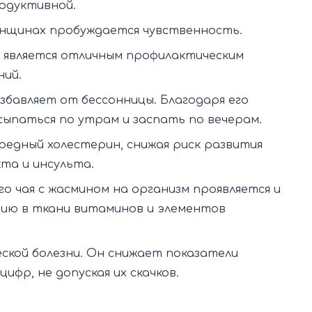
одуктивной.
женщинах пробуждается чувственность.
 является отличным профилактическим
ний.
збавляет от бессонницы. Благодаря его
ыпаться по утрам и заспать по вечерам.
редный холестерин, снижая риск развития
та и инсульта.
о чая с жасмином на организм проявляется и
нию в ткани витаминов и элементов
.
ской болезни. Он снижает показатели
ифр, не допуская их скачков.