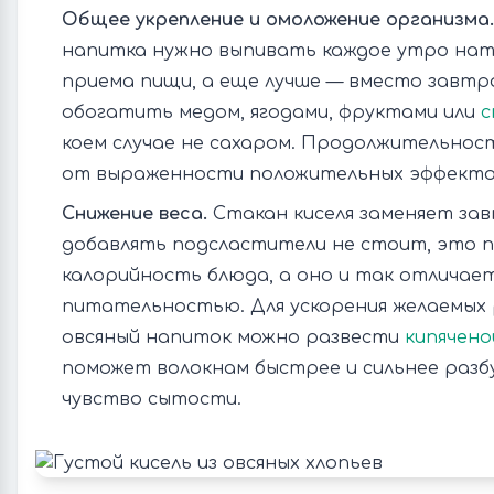
Общее укрепление и омоложение организма.
напитка нужно выпивать каждое утро нат
приема пищи, а еще лучше — вместо завтра
обогатить медом, ягодами, фруктами или
с
коем случае не сахаром. Продолжительност
от выраженности положительных эффекто
Снижение веса.
Стакан киселя заменяет за
добавлять подсластители не стоит, это 
калорийность блюда, а оно и так отличает
питательностью. Для ускорения желаемых
овсяный напиток можно развести
кипячено
поможет волокнам быстрее и сильнее разб
чувство сытости.