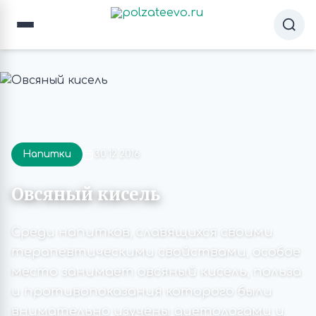
Напитки
30.12.2016
Овсяный кисель
Среди напитков, славящихся своими
терапевтическими свойствами, особое
место занимает овсяный кисель, польза
и противопоказания которого были
внимательно изучены диетологами и