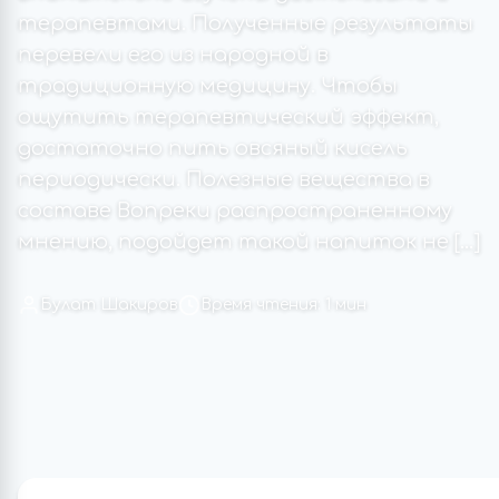
терапевтами. Полученные результаты
перевели его из народной в
традиционную медицину. Чтобы
ощутить терапевтический эффект,
достаточно пить овсяный кисель
периодически. Полезные вещества в
составе Вопреки распространенному
мнению, подойдет такой напиток не […]
Булат Шакиров
Время чтения: 1 мин