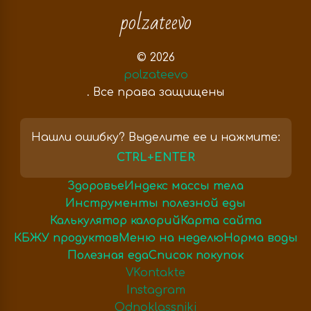
polzateevo
© 2026
polzateevo
. Все права защищены
Нашли ошибку? Выделите ее и нажмите:
CTRL+ENTER
Здоровье
Индекс массы тела
Инструменты полезной еды
Калькулятор калорий
Карта сайта
КБЖУ продуктов
Меню на неделю
Норма воды
Полезная еда
Список покупок
VKontakte
Instagram
Odnoklassniki